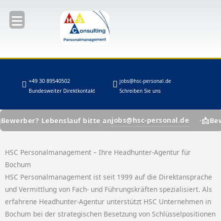
Zum
Inhalt
springen
+49 30 89540502
jobs@hsc-personal.de
Bundesweiter Direktkontakt
Schreiben Sie uns
📩
jobs@hsc-personal.de
ewerber? Lebenslauf bitte an
Bewer
HSC Personalmanagement – Ihre Headhunter-Agentur für
Bochum
HSC Personalmanagement ist seit 1999 auf die Direktansprache
und Vermittlung von Fach- und Führungskräften spezialisiert. Als
erfahrene Headhunter-Agentur unterstützt HSC Unternehmen in
Bochum bei der strategischen Besetzung von Schlüsselpositionen