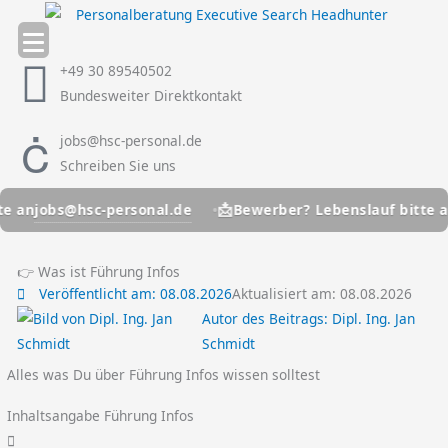
Zum
Inhalt
springen
+49 30 89540502
Bundesweiter Direktkontakt
jobs@hsc-personal.de
Schreiben Sie uns
📩
hsc-personal.de
jobs@hsc
Bewerber? Lebenslauf bitte an
👉 Was ist Führung Infos
Veröffentlicht am:
08.08.2026
Aktualisiert am: 08.08.2026
Autor des Beitrags:
Dipl. Ing. Jan
Schmidt
Alles was Du über Führung Infos wissen solltest
Inhaltsangabe Führung Infos