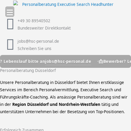
Zum
Inhalt
springen
+49 30 89540502
Bundesweiter Direktkontakt
jobs@hsc-personal.de
Schreiben Sie uns
📩
jobs@hsc-personal.de
ebenslauf bitte an
Bewerber? Leben
Personalberatung Düsseldorf
Unsere Personalberatung in Düsseldorf bietet Ihnen erstklassige
Services im Bereich Personalvermittlung, Executive Search und
Führungskräfte-Coaching. Als ansässige Personalberatung sind wir
in der
Region Düsseldorf und Nordrhein-Westfalen
tätig und
unterstützen Unternehmen bei der Besetzung von Top-Positionen.
Erfolgreich Zusammen