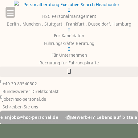
Zum
Inhalt
HSC Personalmanagement
springen
Berlin . München . Stuttgart . Frankfurt . Düsseldorf. Hamburg
Für Kandidaten
Führungskräfte Beratung
Für Unternehmen
Recruiting für Führungskräfte
+49 30 89540502
Bundesweiter Direktkontakt
jobs@hsc-personal.de
Schreiben Sie uns
📩
hsc-personal.de
jobs@hsc
Bewerber? Lebenslauf bitte an