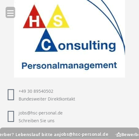
Zum
Inhalt
springen
+49 30 89540502
Bundesweiter Direktkontakt
jobs@hsc-personal.de
Schreiben Sie uns
📩
jobs@hsc-personal.de
er? Lebenslauf bitte an
Bewerber?