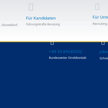
Für Un
Für Kandidaten
Recruiting
Führungskräfte Beratung
 . Düsseldorf.
+49 30 89540502
jobs
Bundesweiter Direktkontakt
Schre