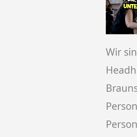
Wir si
Headh
Brauns
Person
Person