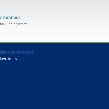
ternehmen
 für Führungskräfte
@hsc-personal.de
iben Sie uns