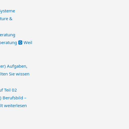
cture &
eratung 🅾️ Weil
cer) Aufgaben,
llten Sie wissen
) Berufsbild –
lt
weiterlesen