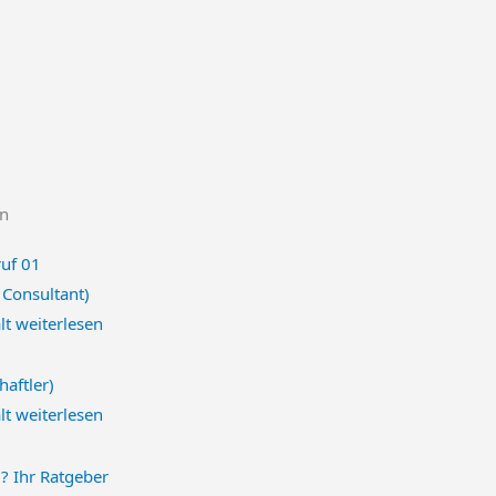
en
 Consultant)
lt
weiterlesen
haftler)
lt
weiterlesen
? Ihr Ratgeber