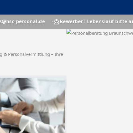
📩
nal.de
jobs@hsc-p
Bewerber? Lebenslauf bitte an
g & Personalvermittlung – Ihre