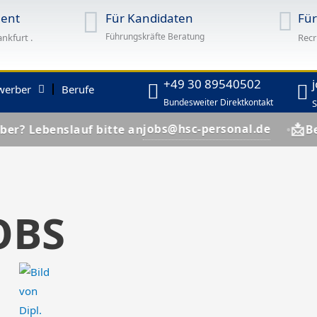
ent
Für Kandidaten
Fü
Führungskräfte Beratung
ankfurt .
Recr
+49 30 89540502
werber
Berufe
Bundesweiter Direktkontakt
S
📩
jobs@hsc-personal.de
lauf bitte an
Bewerber? Le
OBS