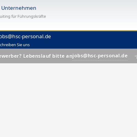
r Unternehmen
uiting für Führungskräfte
jobs@hsc-personal.de
chreiben Sie uns
📩
jobs@hsc-personal.de
benslauf bitte an
Bewerber