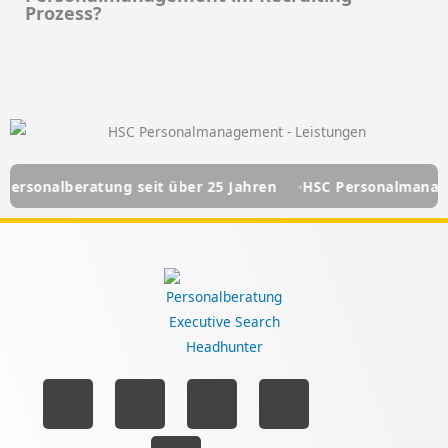
Prozess?
g seit über 25 Jahren
HSC Personalmanagement - Ihre Per
L
Y
I
F
T