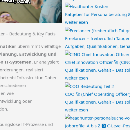
Ratgeber für Personalberatung
weiterlesen
ker – Bedeutung & Key Facts
Freelancer – freiberuflich Tätiger
matiker
übernimmt vielfältige
Aufgaben, Qualifikationen, Geha
Planung, Entwicklung und
n IT-Systemen
. Er analysiert
Chief Innovation Officer 🚀 (CI
orderungen, realisiert
Qualifikationen, Gehalt – Das so
etreibt Infrastruktur. Dabei
weiterlesen
 verschiedenen
gen wie
COO 🚀 (Chief Operating Officer
twicklung oder
Qualifikationen, Gehalt – Das so
tion.
weiterlesen
eibungslose IT-Prozesse und
Jobprofile: A bis Z 🅾️ C-Level-Po