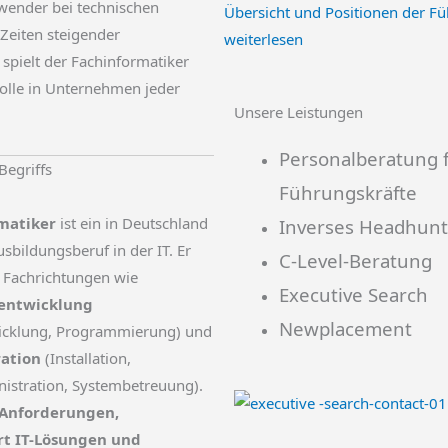
wender bei technischen
Übersicht und Positionen der F
Zeiten steigender
weiterlesen
 spielt der Fachinformatiker
Rolle in Unternehmen jeder
Unsere Leistungen
Personalberatung 
Begriffs
Führungskräfte
matiker
ist ein in Deutschland
Inverses Headhunt
sbildungsberuf in der IT. Er
C-Level-Beratung
in Fachrichtungen wie
Executive Search
entwicklung
Newplacement
icklung, Programmierung) und
ation
(Installation,
istration, Systembetreuung).
t Anforderungen,
t IT-Lösungen und