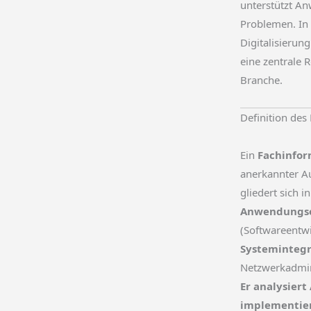
unterstützt An
Problemen. In 
Digitalisierung
eine zentrale 
Branche.
Definition des 
Ein
Fachinfor
anerkannter Au
gliedert sich 
Anwendungs
(Softwareentw
Systemintegr
Netzwerkadmin
Er analysier
implementier