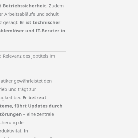
t Betriebssicherheit
. Zudem
r Arbeitsabläufe und schult
z gesagt:
Er ist technischer
oblemlöser und IT-Berater in
Relevanz des Jobtitels im
atiker gewährleistet den
rieb und trägt zur
igkeit bei.
Er betreut
eme, führt Updates durch
Störungen
– eine zentrale
icherung der
duktivität. In