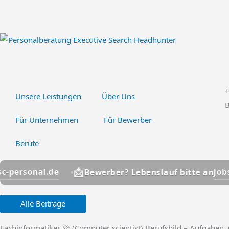
Zum
Inhalt
springen
Unsere Leistungen
Über Uns
B
Für Unternehmen
Für Bewerber
Berufe
📩
.de
jobs@hsc-pers
Bewerber? Lebenslauf bitte an
Alle Beiträge
Fachinformatiker 🚀 (Computer scientist) Berufsbild – Aufgaben, 