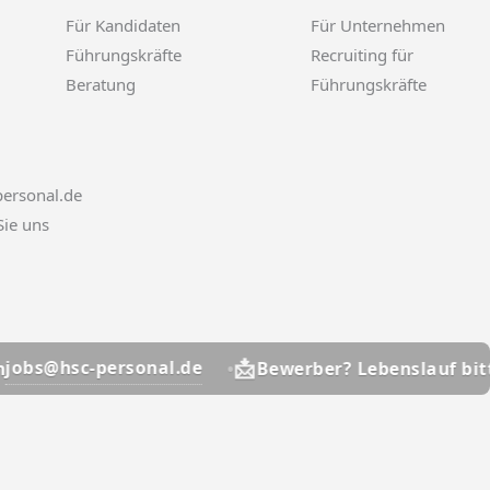
Für Kandidaten
Für Unternehmen
Führungskräfte
Recruiting für
Beratung
Führungskräfte
ersonal.de
Sie uns
📩
personal.de
jobs@
Bewerber? Lebenslauf bitte an