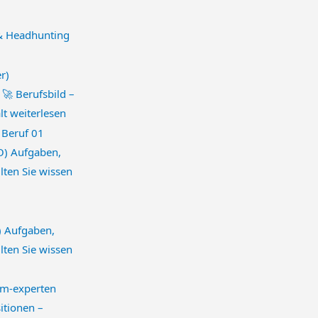
 & Headhunting
 🚀 Berufsbild –
lt
weiterlesen
NO) Aufgaben,
llten Sie wissen
) Aufgaben,
llten Sie wissen
sitionen –