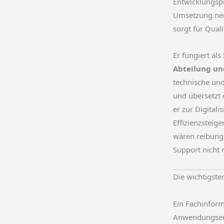
Entwicklungspr
Umsetzung ne
sorgt für Quali
Er fungiert als
Abteilung u
technische un
und übersetzt 
er zur Digitali
Effizienzsteig
wären reibung
Support nicht 
Die wichtigst
Ein Fachinform
Anwendungsen