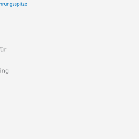
ührungsspitze
für
ing