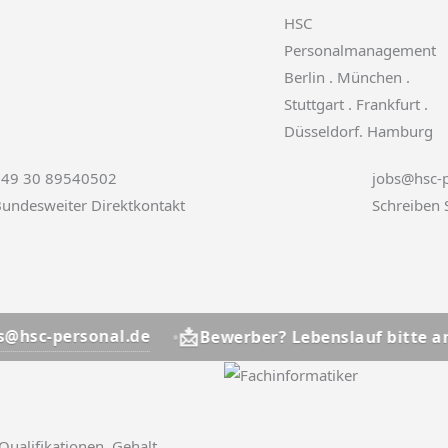
HSC
Personalmanagement
Berlin . München .
Stuttgart . Frankfurt .
Düsseldorf. Hamburg
+49 30 89540502
jobs@hsc-p
undesweiter Direktkontakt
Schreiben 
📩
onal.de
jobs@hsc-
Bewerber? Lebenslauf bitte an
Qualifikationen, Gehalt