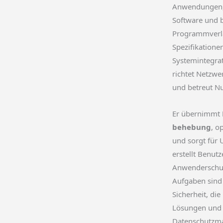
Anwendungen, 
Software und 
Programmverläu
Spezifikatione
Systemintegrat
richtet Netzwer
und betreut Nu
Er übernimmt
behebung
, o
und sorgt für 
erstellt Benut
Anwenderschul
Aufgaben sind
Sicherheit, di
Lösungen und 
Datenschutzm