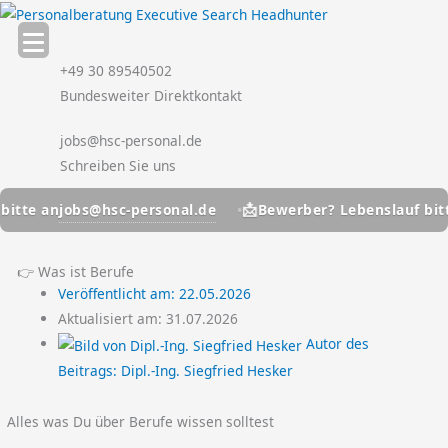
Zum
Inhalt
springen
+49 30 89540502
Bundesweiter Direktkontakt
jobs@hsc-personal.de
Schreiben Sie uns
📩
s@hsc-personal.de
jobs@h
Bewerber? Lebenslauf bitte an
👉 Was ist Berufe
Veröffentlicht am:
22.05.2026
Aktualisiert am: 31.07.2026
Autor des
Beitrags:
Dipl.-Ing. Siegfried Hesker
Alles was Du über Berufe wissen solltest