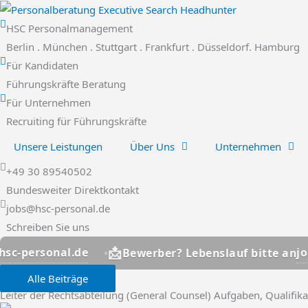
Zum
Inhalt
HSC Personalmanagement
springen
Berlin . München . Stuttgart . Frankfurt . Düsseldorf. Hamburg
Für Kandidaten
Führungskräfte Beratung
Für Unternehmen
Recruiting für Führungskräfte
Unsere Leistungen
Über Uns
Unternehmen
+49 30 89540502
Bundesweiter Direktkontakt
jobs@hsc-personal.de
Schreiben Sie uns
📩
jobs@hsc-personal
Bewerber? Lebenslauf bitte an
Alle Beiträge
Leiter der Rechtsabteilung (General Counsel) Aufgaben, Qualifika