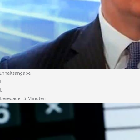
Inhaltsangabe
Lesedauer
5
Minuten