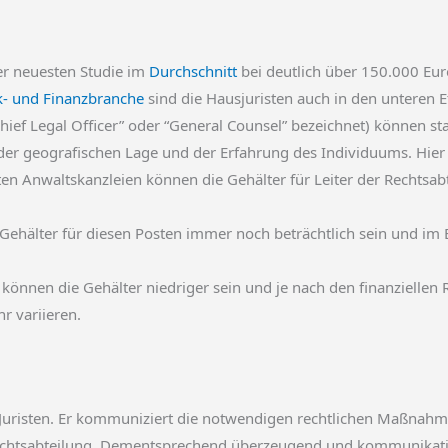
er neuesten Studie im
Durchschnitt
bei deutlich über 150.000 Euro
- und Finanzbranche
sind die Hausjuristen auch in den unteren E
“Chief Legal Officer” oder “General Counsel” bezeichnet) können s
 der geografischen Lage und der Erfahrung des Individuums. Hier 
 Anwaltskanzleien können die Gehälter für Leiter der Rechtsab
ehälter für diesen Posten immer noch beträchtlich sein und im
önnen die Gehälter niedriger sein und je nach den finanziellen R
r variieren.
n Juristen. Er kommuniziert die notwendigen rechtlichen Maßnahme
Rechtsabteilung. Dementsprechend überzeugend und kommunikation