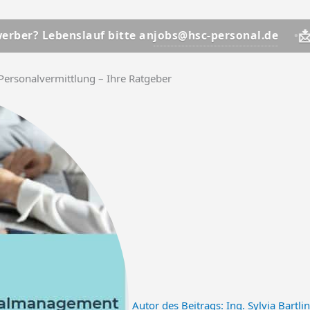
📩
jobs@hsc-personal.de
nslauf bitte an
Bewerber? 
Personalvermittlung – Ihre Ratgeber
Autor des Beitrags:
Ing. Sylvia Bartli