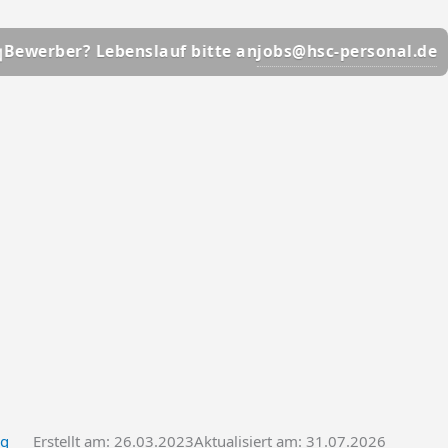
📩
jobs@hsc-personal.de
Lebenslauf bitte an
Bewerb
ng
Erstellt am:
26.03.2023
Aktualisiert am: 31.07.2026