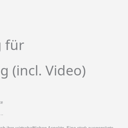
 für
 (incl. Video)
…