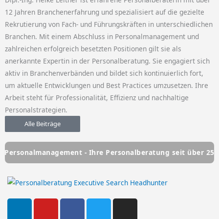
12 Jahren Branchenerfahrung und spezialisiert auf die gezielte
Rekrutierung von Fach- und Führungskräften in unterschiedlichen
Branchen. Mit einem Abschluss in Personalmanagement und
zahlreichen erfolgreich besetzten Positionen gilt sie als
anerkannte Expertin in der Personalberatung. Sie engagiert sich
aktiv in Branchenverbänden und bildet sich kontinuierlich fort,
um aktuelle Entwicklungen und Best Practices umzusetzen. Ihre
Arbeit steht für Professionalität, Effizienz und nachhaltige
Personalstrategien.
Alle Beiträge
anagement - Ihre Personalberatung seit über 25 Jahren
H
L
Y
F
T
I
i
o
a
w
n