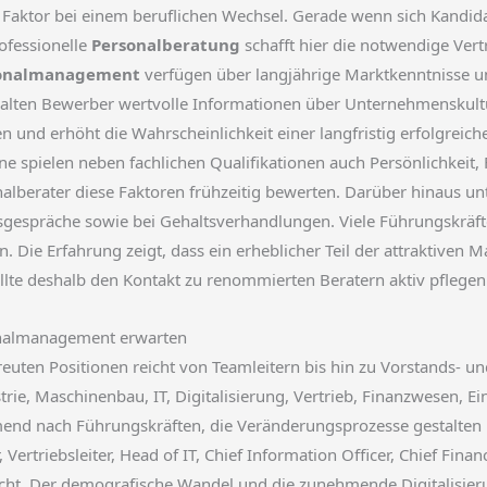
er Faktor bei einem beruflichen Wechsel. Gerade wenn sich Kandi
rofessionelle
Personalberatung
schafft hier die notwendige Vertr
sonalmanagement
verfügen über langjährige Marktkenntnisse 
rhalten Bewerber wertvolle Informationen über Unternehmenskultu
en und erhöht die Wahrscheinlichkeit einer langfristig erfolgreic
spielen neben fachlichen Qualifikationen auch Persönlichkeit, F
erater diese Faktoren frühzeitig bewerten. Darüber hinaus unte
sgespräche sowie bei Gehaltsverhandlungen. Viele Führungskräf
n. Die Erfahrung zeigt, dass ein erheblicher Teil der attraktive
ollte deshalb den Kontakt zu renommierten Beratern aktiv pflegen
onalmanagement erwarten
euten Positionen reicht von Teamleitern bis hin zu Vorstands- u
trie, Maschinenbau, IT, Digitalisierung, Vertrieb, Finanzwesen, 
d nach Führungskräften, die Veränderungsprozesse gestalten 
 Vertriebsleiter, Head of IT, Chief Information Officer, Chief Fina
ucht. Der demografische Wandel und die zunehmende Digitalisier