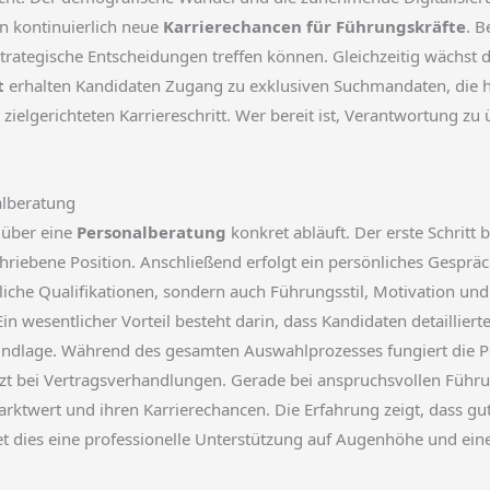
n kontinuierlich neue
Karrierechancen für Führungskräfte
. 
trategische Entscheidungen treffen können. Gleichzeitig wächst d
t
erhalten Kandidaten Zugang zu exklusiven Suchmandaten, die hä
d zielgerichteten Karriereschritt. Wer bereit ist, Verantwortun
alberatung
 über eine
Personalberatung
konkret abläuft. Der erste Schritt 
iebene Position. Anschließend erfolgt ein persönliches Gespräc
hliche Qualifikationen, sondern auch Führungsstil, Motivation und
Ein wesentlicher Vorteil besteht darin, dass Kandidaten detaillie
undlage. Während des gesamten Auswahlprozesses fungiert die Pe
tzt bei Vertragsverhandlungen. Gerade bei anspruchsvollen Führ
twert und ihren Karrierechancen. Die Erfahrung zeigt, dass gut 
t dies eine professionelle Unterstützung auf Augenhöhe und ein