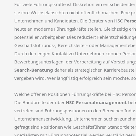
Für viele Führungskräfte ist Diskretion ein entscheidend
sie ihre Wechselabsichten nicht öffentlich machen. Eine p
Unternehmen und Kandidaten. Die Berater von
HSC Per
heute an moderne Führungskräfte stellen. Gleichzeitig e
potenzieller Arbeitgeber. Dies reduziert Fehlentscheidung
Geschäftsführungs-, Bereichsleiter- oder Managementebene 
Durch den engen Kontakt zu Unternehmen können Personalb
Bewerbungsunterlagen, der Vorbereitung auf Vorstellung
Search-Beratung
daher als strategischen Karrierebaustei
vergeben wird. Wer langfristig erfolgreich sein möchte, s
Welche offenen Positionen Führungskräfte bei HSC Pers
Die Bandbreite der über
HSC Personalmanagement
betr
vertreten sind Führungspositionen in den Bereichen Indus
Unternehmensentwicklung. Unternehmen suchen zunehmen
gefragt sind Positionen wie Geschäftsführer, Standortleiter,
Spezialisten mit Führungspotenzial werden verstärkt ges