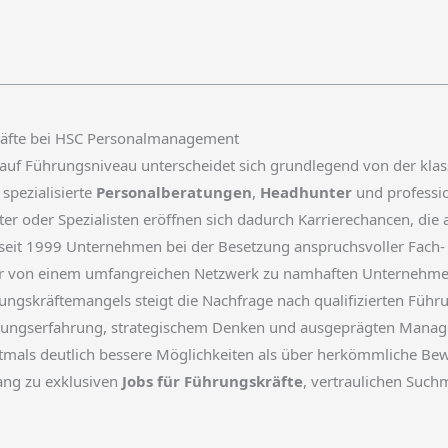
kräfte bei HSC Personalmanagement
uf Führungsniveau unterscheidet sich grundlegend von der klass
spezialisierte
Personalberatungen
,
Headhunter
und professi
ter oder Spezialisten eröffnen sich dadurch Karrierechancen, die
 seit 1999 Unternehmen bei der Besetzung anspruchsvoller Fach-
ber von einem umfangreichen Netzwerk zu namhaften Unternehmen
ungskräftemangels steigt die Nachfrage nach qualifizierten Füh
hrungserfahrung, strategischem Denken und ausgeprägten Manag
tmals deutlich bessere Möglichkeiten als über herkömmliche Be
ang zu exklusiven
Jobs für Führungskräfte
, vertraulichen Such