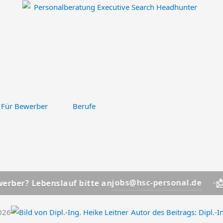
Für Bewerber
Berufe
📩
jobs@hsc-personal.de
ebenslauf bitte an
Bewerbe
2026
Autor des Beitrags:
Dipl.-I