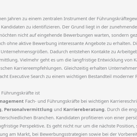
nen Jahren zu einem zentralen Instrument der Führungskräftege
 Kandidaten zu identifizieren. Der Grund liegt in der zunehm
 möchten nicht auf eingehende Bewerbungen warten, sondern gezi
auch ohne aktive Bewerbung interessante Angebote zu erhalten. D
 Unternehmensgrößen. Dadurch entstehen Kontakte zu Arbeitgebern
rmittlung. Vielmehr geht es um die langfristige Entwicklung von
schen Karriereempfehlungen. Gleichzeitig erhalten Unternehmen 
macht Executive Search zu einem wichtigen Bestandteil moderner
Führungskräfte ist
anagement
Fach- und Führungskräfte bei wichtigen Karriereschr
g
,
Personalvermittlung
und
Karriereberatung
. Durch die e
terschiedlichen Branchen. Kandidaten profitieren von einer pers
ngfristige Perspektive. Es geht nicht nur um die nächste Position
erung am Markt, bei Bewerbungsstrategien sowie bei der Vorbere