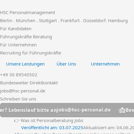
Zum
Inhalt
HSC Personalmanagement
springen
Berlin . München . Stuttgart . Frankfurt . Düsseldorf. Hamburg
Für Kandidaten
Führungskräfte Beratung
Für Unternehmen
Recruiting für Führungskräfte
Unsere Leistungen
Über Uns
Unternehmen
+49 30 89540502
Bundesweiter Direktkontakt
jobs@hsc-personal.de
Schreiben Sie uns
📩
jobs@hsc-personal.de
slauf bitte an
Bewerber? L
👉 Was ist Personalberatung Jobs
Veröffentlicht am:
03.07.2025
Aktualisiert am: 04.06.