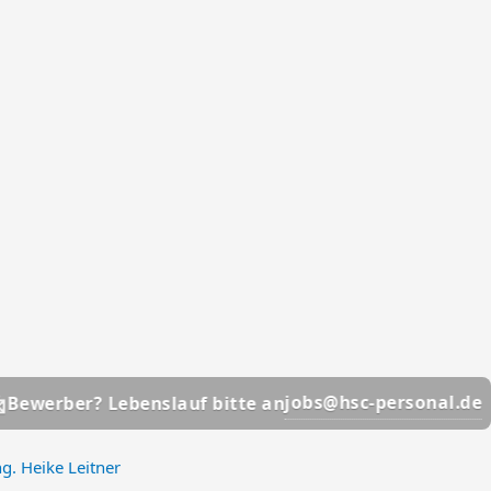
📩
jobs@hsc-personal.de
r? Lebenslauf bitte an
Bew
ng. Heike Leitner