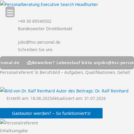
Zum
Inhalt
springen
+49 30 89540502
Bundesweiter Direktkontakt
jobs@hsc-personal.de
Schreiben Sie uns
📩
l.de
jobs@hsc-personal.d
Bewerber? Lebenslauf bitte an
Personalreferent 🚀 Berufsbild – Aufgaben, Qualifikationen, Gehalt
Autor des Beitrags:
Dr. Ralf Reinhard
Erstellt am:
18.06.2025
Aktualisiert am: 31.07.2026
Gastautor werden? – So funktioniert’s!
Inhaltsangabe