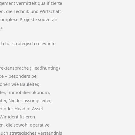
ment vermittelt qualifizierte
en, die Technik und Wirtschaft
komplexe Projekte souverän
n.
ch für strategisch relevante
irektansprache (Headhunting)
rke – besonders bei
ionen wie Bauleiter,
kler, Immobilienökonom,
ter, Niederlassungsleiter,
r oder Head of Asset
r identifizieren
en, die sowohl operative
auch strategisches Verständnis