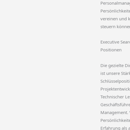
Personalmanage
Persönlichkeit
vereinen und 
steuern könne
Executive Sear
Positionen
Die gezielte D
ist unsere Stä
Schlüsselposit
Projektentwic
Technischer Lei
Geschäftsführe
Management. Wi
Persönlichkeit
Erfahrung als 