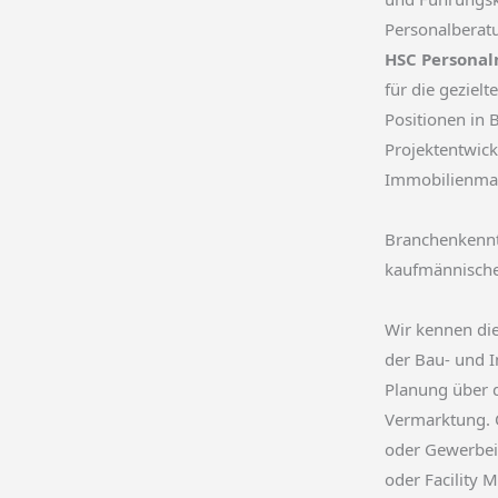
Personalberatu
HSC Persona
für die geziel
Positionen in 
Projektentwic
Immobilienma
Branchenkennt
kaufmännisch
Wir kennen di
der Bau- und I
Planung über d
Vermarktung. 
oder Gewerbei
oder Facility