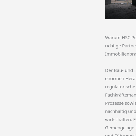
Warum HSC Pe
richtige Partne
Immobilienbra
Der Bau- und I
enormen Herau
regulatorisch
Fachkräftemang
Prozesse sowi
nachhaltig und
wirtschaften. 
Gemengelage br
und Führungsk