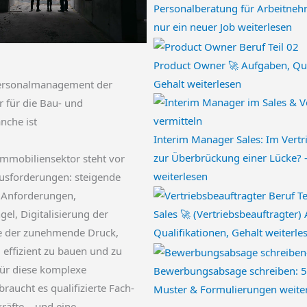
Personalberatung für Arbeitneh
nur ein neuer Job
weiterlesen
Product Owner 🚀 Aufgaben, Qua
Gehalt
weiterlesen
rsonalmanagement der
r für die Bau- und
nche ist
Interim Manager Sales: Im Vertri
zur Überbrückung einer Lücke? 
mmobiliensektor steht vor
weiterlesen
sforderungen: steigende
e Anforderungen,
Sales 🚀 (Vertriebsbeauftragter)
el, Digitalisierung der
Qualifikationen, Gehalt
weiterle
e der zunehmende Druck,
 effizient zu bauen und zu
Für diese komplexe
Bewerbungsabsage schreiben: 5 
aucht es qualifizierte Fach-
Muster & Formulierungen
weite
räfte – und eine