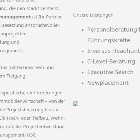
ng, die den Markt versteht.
Unsere Leistungen
lmanagement
ist Ihr Partner
te Besetzung anspruchsvoller
Personalberatung 
Bauprojekten,
Führungskräfte
klung und
Inverses Headhunt
nagement.
C-Level-Beratung
nis mit technischem und
Executive Search
em Tiefgang
Newplacement
e spezifischen Anforderungen
mmobilienwirtschaft – von der
ie Projektsteuerung bis zur
Ob Hoch- oder Tiefbau, Wohn-
mmobilie, Projektentwicklung
 Management: HSC