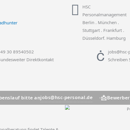
HSC
Personalmanagement
Berlin . München .
Stuttgart . Frankfurt .
Düsseldorf. Hamburg
+49 30 89540502
jobs@hsc-p
undesweiter Direktkontakt
Schreiben 
📩
jobs@hsc-personal.de
te an
Bewerber? Lebenslauf
onalberatung findet Talente &