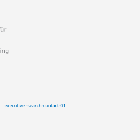
für
ing