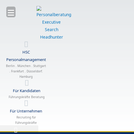
Zum
Inhalt
springen
HSC
Personalmanagement
Berlin . München . Stuttgart
. Frankfurt . Düsseldorf.
Hamburg
Für Kandidaten
Führungskräfte Beratung
Für Unternehmen
Recruiting für
Führungskräfte