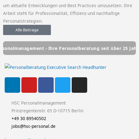
um aktuelle Entwicklungen und Best Practices umzusetzen. Ihre
Arbeit steht für Professionalität, Effizienz und nachhaltige
Personalstrategien.
Alle Beiträge
gement - Ihre Personalberatung seit über 25 Jahren
HSC 
L
Y
F
T
I
i
o
a
w
n
n
u
c
i
s
k
t
e
t
t
HSC Personalmanagement
e
u
b
t
a
Prinzregentenstr. 65 D-10715 Berlin
d
b
o
e
g
+49 30 89540502
i
e
o
r
r
jobs@hsc-personal.de
n
k
a