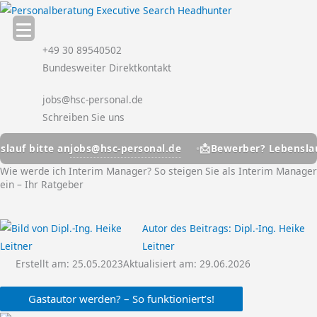
Zum
Inhalt
springen
+49 30 89540502
Bundesweiter Direktkontakt
jobs@hsc-personal.de
Schreiben Sie uns
📩
jobs@hsc-personal.de
bitte an
Bewerber? Lebenslauf bitt
Wie werde ich Interim Manager? So steigen Sie als Interim Manager
ein – Ihr Ratgeber
Autor des Beitrags:
Dipl.-Ing. Heike
Leitner
Erstellt am:
25.05.2023
Aktualisiert am: 29.06.2026
Gastautor werden? – So funktioniert’s!