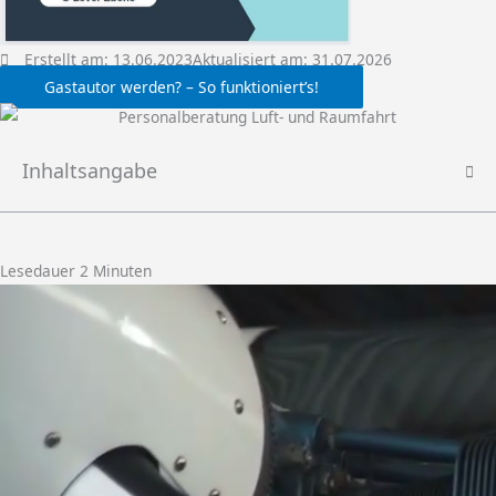
Erstellt am:
13.06.2023
Aktualisiert am: 31.07.2026
Gastautor werden? – So funktioniert’s!
Inhaltsangabe
Lesedauer
2
Minuten