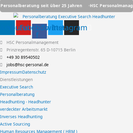
eit über 25 Jahren
HSC Personalmanagement - Ihre Person
nkedin
Youtube
Facebook-
Twitter
Instagram
f
HSC Personalmanagement
Prinzregentenstr. 65 D-10715 Berlin
+49 30 89540502
jobs@hsc-personal.de
Impressum
Datenschutz
Dienstleistungen
Executive Search
Personalberatung
Headhunting - Headhunter
verdeckter Arbeitsmarkt
Inverses Headhunting
Active Sourcing
Human Resources Management ( HRM )