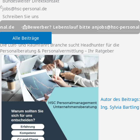
Bundesweiter Direktkontakt
jobs@hsc-personal.de
Schreiben Sie uns

📩
jobs@hsc-personal.de
Bewerber? Lebenslauf bitte an
Be
Alle Beiträge
Die Luft- und Raumfahrt Branche sucht Headhunter für die
Personalberatung & Personalvermittlung – Ihr Ratgeber
Autor des Beitrags:
Ing. Sylvia Bartling