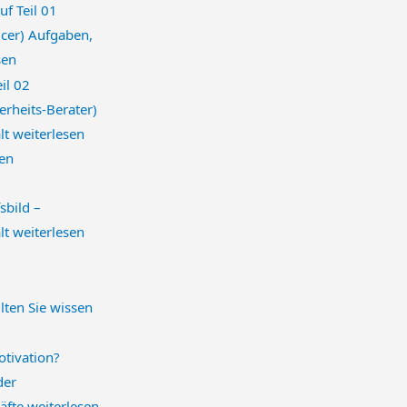
icer) Aufgaben,
sen
herheits-Berater)
lt
weiterlesen
sbild –
lt
weiterlesen
llten Sie wissen
der
räfte
weiterlesen