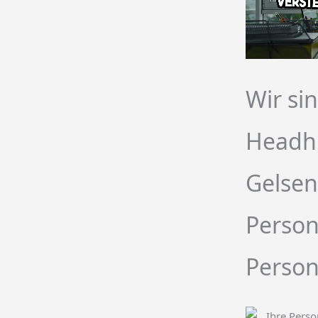
Wir si
Headh
Gelsen
Person
Person