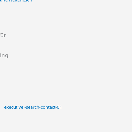
für
ing