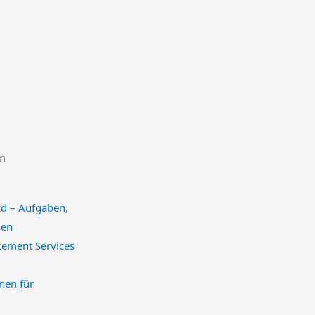
en
ld – Aufgaben,
sen
nen für