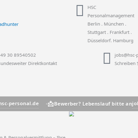
HSC
Personalmanagement
Berlin . München .
Stuttgart . Frankfurt .
Düsseldorf. Hamburg
+49 30 89540502
jobs@hsc-p
undesweiter Direktkontakt
Schreiben 
📩
l.de
jobs@hsc-pers
Bewerber? Lebenslauf bitte an
g & Personalvermittlung – Ihre