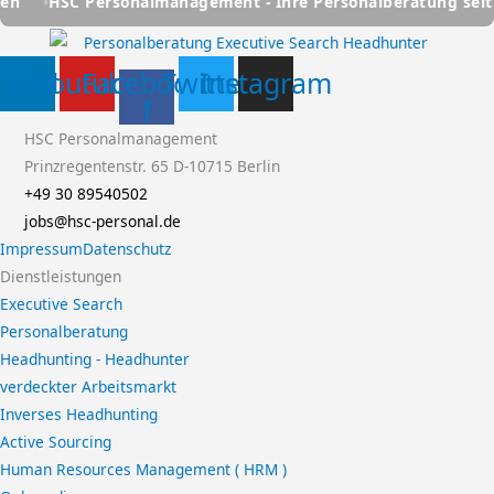
Personalmanagement - Ihre Personalberatung seit über 25 Ja
inkedin
Youtube
Facebook-
Twitter
Instagram
f
HSC Personalmanagement
Prinzregentenstr. 65 D-10715 Berlin
+49 30 89540502
jobs@hsc-personal.de
Impressum
Datenschutz
Dienstleistungen
Executive Search
Personalberatung
Headhunting - Headhunter
verdeckter Arbeitsmarkt
Inverses Headhunting
Active Sourcing
Human Resources Management ( HRM )