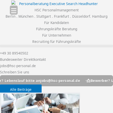
Zum
Inhalt
HSC Personalmanagement
springen
Berlin . München . Stuttgart . Frankfurt . Düsseldorf. Hamburg
Für Kandidaten
Führungskräfte Beratung
Für Unternehmen
Recruiting für Führungskräfte
+49 30 89540502
Bundesweiter Direktkontakt
jobs@hsc-personal.de
Schreiben Sie uns
📩
jobs@hsc-personal.de
nslauf bitte an
Bewerber? Lebensl
Alle Beiträge