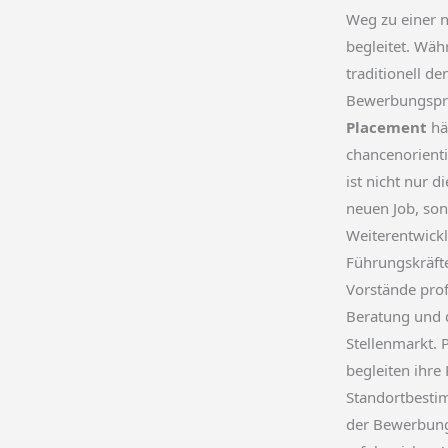
Weg zu einer n
begleitet. Wä
traditionell d
Bewerbungspro
Placement
hä
chancenorienti
ist nicht nur d
neuen Job, son
Weiterentwickl
Führungskräfte
Vorstände prof
Beratung und
Stellenmarkt. 
begleiten ihre
Standortbesti
der Bewerbung