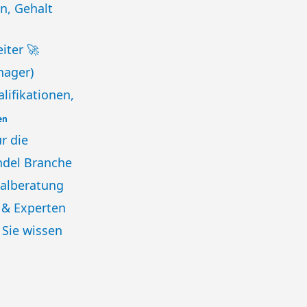
n, Gehalt
iter 🚀
nager)
lifikationen,
en
r die
ndel Branche
nalberatung
e & Experten
n Sie wissen