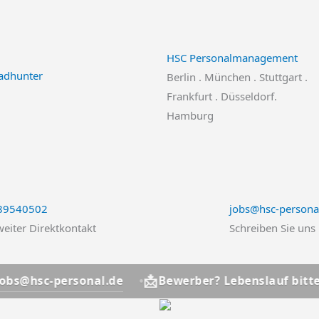
HSC Personalmanagement
Berlin . München . Stuttgart .
Frankfurt . Düsseldorf.
Hamburg
 89540502
jobs@hsc-persona
eiter Direktkontakt
Schreiben Sie uns
📩
ersonal.de
jobs@h
Bewerber? Lebenslauf bitte an