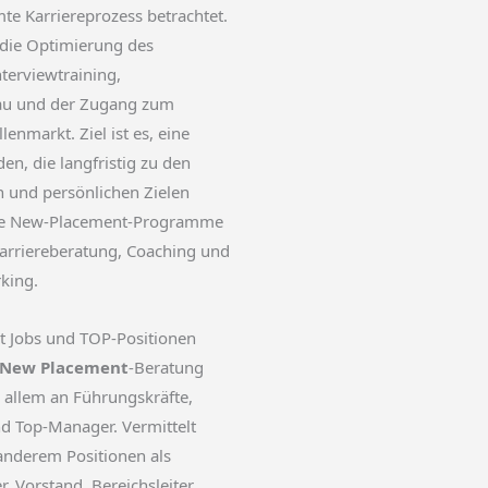
te Karriereprozess betrachtet.
die Optimierung des
nterviewtraining,
au und der Zugang zum
lenmarkt. Ziel ist es, eine
den, die langfristig zu den
n und persönlichen Zielen
ne New-Placement-Programme
arriereberatung, Coaching und
king.
 Jobs und TOP-Positionen
New Placement
-Beratung
or allem an Führungskräfte,
nd Top-Manager. Vermittelt
anderem Positionen als
, Vorstand, Bereichsleiter,