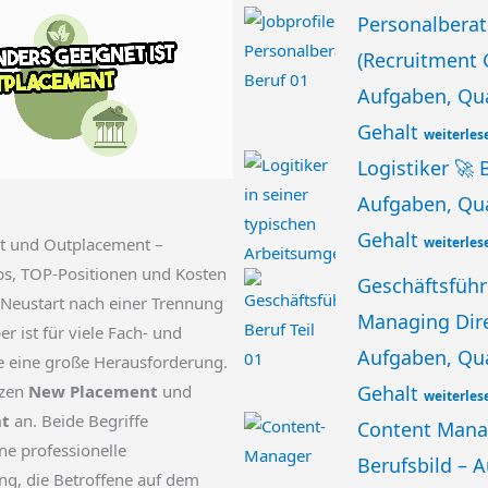
Personalberat
(Recruitment 
Aufgaben, Qua
Gehalt
weiterles
Logistiker 🚀 
Aufgaben, Qua
Gehalt
weiterles
t und Outplacement –
bs, TOP-Positionen und Kosten
Geschäftsführe
 Neustart nach einer Trennung
Managing Dir
r ist für viele Fach- und
Aufgaben, Qua
e eine große Herausforderung.
Gehalt
tzen
New Placement
und
weiterles
t
an. Beide Begriffe
Content Mana
ne professionelle
Berufsbild – 
ng, die Betroffene auf dem