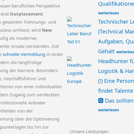
Qualifikatione
euen beruflichen Perspektive
weiterlesen
hrend
Outplacement
Technischer Le
en gesamten Trennungs- und
zess umfasst, wird
New
(Technical Ma
ufig als moderner,
Aufgaben, Qua
erter Ansatz verstanden. Ziel
Gehalt
weiterles
ie
schnelle Vermittlung
in einen
Headhunter fü
dern die langfristige
Logistik & Ha
ung der Karriere. Besonders
, Geschäftsführer und
(!) Eine Perso
itieren von einer individuellen
findet Talent
 dem Zugang zum verdeckten
🅾️ Das sollte
Professionelle Anbieter
weiterlesen
 Klienten von der
mmung über die Optimierung
sunterlagen bis hin zur
Unsere Leistungen