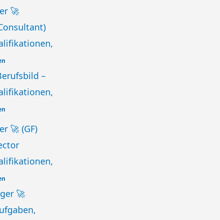
er 🚀
Consultant)
lifikationen,
en
Berufsbild –
lifikationen,
en
r 🚀 (GF)
ector
lifikationen,
en
ger 🚀
Aufgaben,