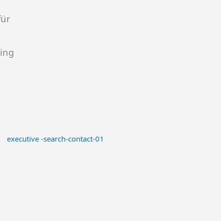
für
ing