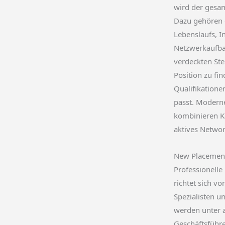
wird der gesam
Dazu gehören 
Lebenslaufs, I
Netzwerkaufb
verdeckten Stel
Position zu fin
Qualifikatione
passt. Moder
kombinieren K
aktives Networ
New Placement
Professionelle
richtet sich v
Spezialisten u
werden unter 
Geschäftsführer