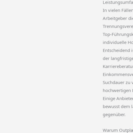
Leistungsumfa
In vielen Fäll
Arbeitgeber d
Trennungsvere
Top-Führungsk
individuelle H
Entscheidend i
der langfristig
Karriereberatu
Einkommensver
Suchdauer zu 
hochwertigen P
Einige Anbiete
bewusst dem la
gegenüber.
Warum Outpla