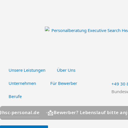
Zum
Inhalt
springen
Unsere Leistungen
Über Uns
Unternehmen
Für Bewerber
+49 30
Bundesw
Berufe
📩
nal.de
jobs@hsc-p
Bewerber? Lebenslauf bitte an