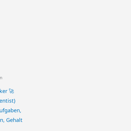
en
ker 🚀
entist)
Aufgaben,
n, Gehalt