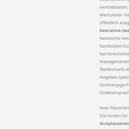
Vertriebsleiter
Werksleiter. Vi
öffentlich aus
Executive Se
Netzwerke bese
Kandidaten Zu
Karrierechanc
Managementebe
Stellenmarkt e
Angaben spezia
hochrangige Po
Direktansprac
New Placemen
Die Kosten für
Outplacemen