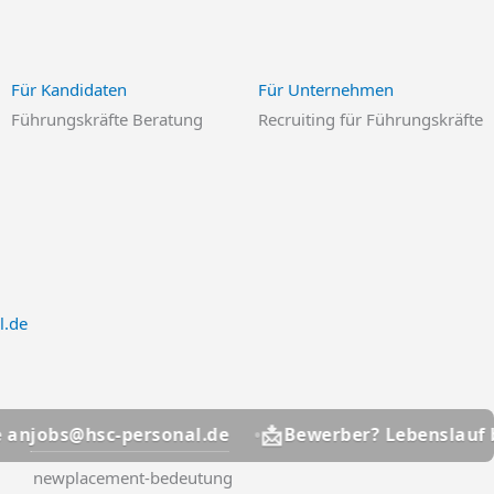
Für Kandidaten
Für Unternehmen
Führungskräfte Beratung
Recruiting für Führungskräfte
l.de
📩
sc-personal.de
jo
Bewerber? Lebenslauf bitte an