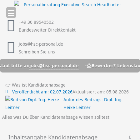
Zum
Inhalt
springen
+49 30 89540502
Bundesweiter Direktkontakt
jobs@hsc-personal.de
Schreiben Sie uns
📩
jobs@hsc-personal.de
itte an
Bewerber? Lebenslauf bitt
👉 Was ist Kandidatenabsage
Veröffentlicht am:
02.07.2026
Aktualisiert am: 05.08.2026
Autor des Beitrags:
Dipl.-Ing.
Heike Leitner
Alles was Du über Kandidatenabsage wissen solltest
Inhaltsangabe Kandidatenabsage