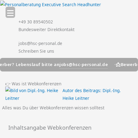
Zum
Inhalt
springen
+49 30 89540502
Bundesweiter Direktkontakt
jobs@hsc-personal.de
Schreiben Sie uns
📩
jobs@hsc-personal.de
ber? Lebenslauf bitte an
Bewerber?
👉 Was ist Webkonferenzen
Autor des Beitrags:
Dipl.-Ing.
Heike Leitner
Alles was Du über Webkonferenzen wissen solltest
Inhaltsangabe Webkonferenzen