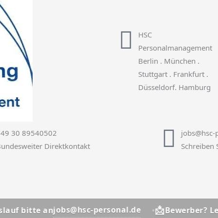
HSC
Personalmanagement
Berlin . München .
Stuttgart . Frankfurt .
Düsseldorf. Hamburg
+49 30 89540502
jobs@hsc-p
undesweiter Direktkontakt
Schreiben 
📩
jobs@hsc-personal.de
itte an
Bewerber? Lebensla