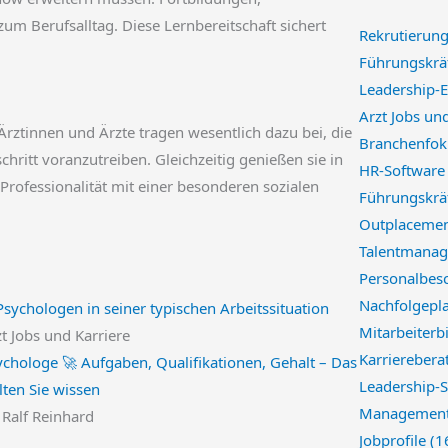
um Berufsalltag. Diese Lernbereitschaft sichert
Rekrutierung
Führungskräf
Leadership-E
Arzt Jobs un
Ärztinnen und Ärzte tragen wesentlich dazu bei, die
Branchenfok
hritt voranzutreiben. Gleichzeitig genießen sie in
HR-Softwar
 Professionalität mit einer besonderen sozialen
Führungskräf
Outplacemen
Talentmanag
Personalbes
Nachfolgepl
Mitarbeiterb
t Jobs und Karriere
Karriereber
ychologe 🚀 Aufgaben, Qualifikationen, Gehalt – Das
Leadership-S
lten Sie wissen
Management
 Ralf Reinhard
Jobprofile
(1