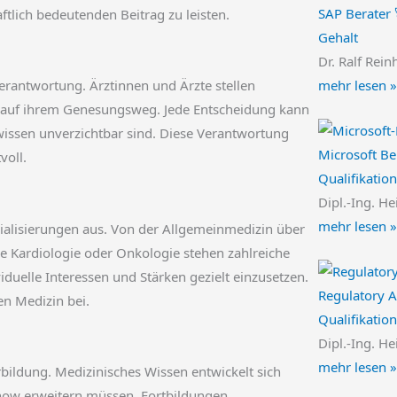
SAP Berater 
ftlich bedeutenden Beitrag zu leisten.
Gehalt
Dr. Ralf Rein
mehr lesen »
erantwortung. Ärztinnen und Ärzte stellen
n auf ihrem Genesungsweg. Jede Entscheidung kann
issen unverzichtbar sind. Diese Verantwortung
Microsoft Be
voll.
Qualifikatio
Dipl.-Ing. He
mehr lesen »
zialisierungen aus. Von der Allgemeinmedizin über
ie Kardiologie oder Onkologie stehen zahlreiche
iduelle Interessen und Stärken gezielt einzusetzen.
Regulatory A
en Medizin bei.
Qualifikatio
Dipl.-Ing. He
mehr lesen »
erbildung. Medizinisches Wissen entwickelt sich
how erweitern müssen. Fortbildungen,