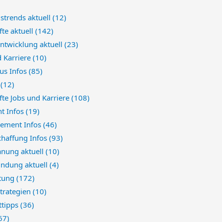
strends aktuell
(12)
te aktuell
(142)
ntwicklung aktuell
(23)
d Karriere
(10)
us Infos
(85)
e
(12)
te Jobs und Karriere
(108)
t Infos
(19)
ement Infos
(46)
chaffung Infos
(93)
anung aktuell
(10)
indung aktuell
(4)
atung
(172)
trategien
(10)
tipps
(36)
67)