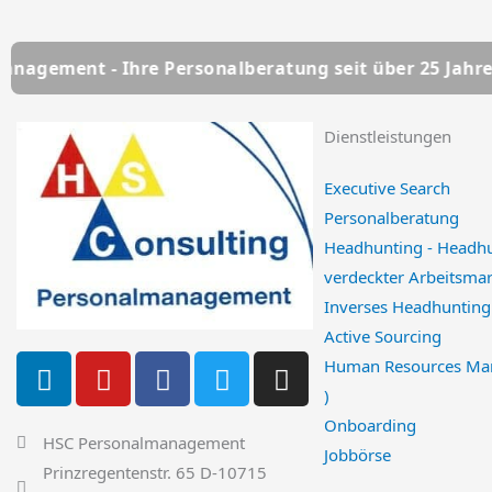
 Ihre Personalberatung seit über 25 Jahren
HSC P
Dienstleistungen
Executive Search
Personalberatung
Headhunting - Headh
verdeckter Arbeitsmar
Inverses Headhunting
Active Sourcing
L
Y
F
T
I
Human Resources Ma
i
o
a
w
n
)
n
u
c
i
s
Onboarding
k
t
e
t
t
HSC Personalmanagement
Jobbörse
e
u
b
t
a
Prinzregentenstr. 65 D-10715