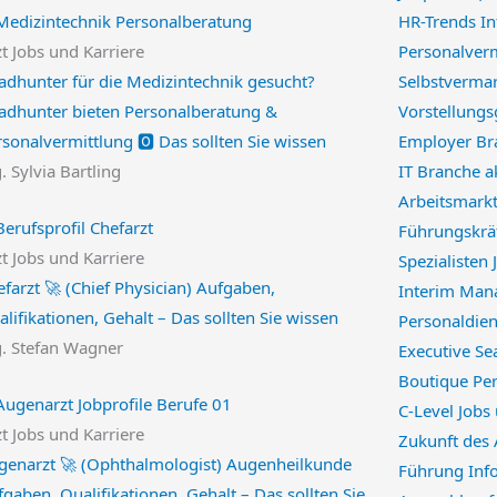
HR-Trends I
t Jobs und Karriere
Personalverm
adhunter für die Medizintechnik gesucht?
Selbstverma
adhunter bieten Personalberatung &
Vorstellung
sonalvermittlung 🅾️ Das sollten Sie wissen
Employer Br
. Sylvia Bartling
IT Branche a
Arbeitsmarkt
Führungskrä
t Jobs und Karriere
Spezialisten
farzt 🚀 (Chief Physician) Aufgaben,
Interim Man
lifikationen, Gehalt – Das sollten Sie wissen
Personaldien
g. Stefan Wagner
Executive Se
Boutique Per
C-Level Jobs
t Jobs und Karriere
Zukunft des
genarzt 🚀 (Ophthalmologist) Augenheilkunde
Führung Inf
gaben, Qualifikationen, Gehalt – Das sollten Sie