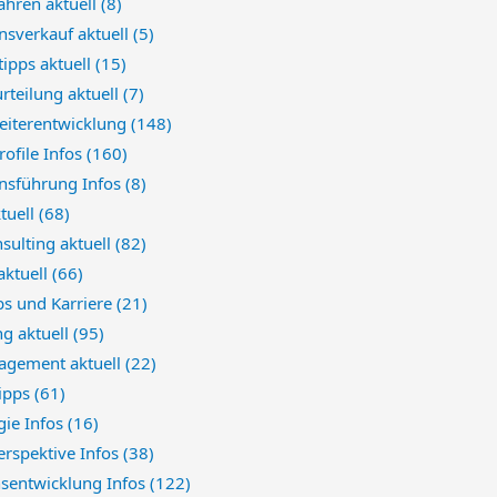
ahren aktuell
(8)
sverkauf aktuell
(5)
ipps aktuell
(15)
rteilung aktuell
(7)
eiterentwicklung
(148)
rofile Infos
(160)
sführung Infos
(8)
ktuell
(68)
sulting aktuell
(82)
aktuell
(66)
bs und Karriere
(21)
ng aktuell
(95)
gement aktuell
(22)
Tipps
(61)
gie Infos
(16)
erspektive Infos
(38)
nsentwicklung Infos
(122)