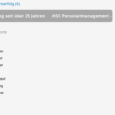
nserfolg
(6)
 25 Jahren
HSC Personalmanagement - Ihre Persona
orte
en
rt
rt
dorf
rg
ver