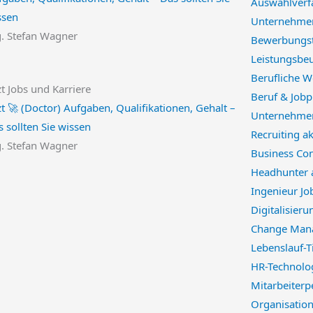
Auswahlverf
ssen
Unternehmen
g. Stefan Wagner
Bewerbungst
Leistungsbeu
Berufliche W
t Jobs und Karriere
Beruf & Jobp
t 🚀 (Doctor) Aufgaben, Qualifikationen, Gehalt –
Unternehmen
 sollten Sie wissen
Recruiting a
g. Stefan Wagner
Business Con
Headhunter 
Ingenieur Jo
Digitalisieru
Change Mana
Lebenslauf-
HR-Technolo
Mitarbeiterp
Organisatio