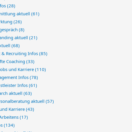
nfos
(28)
ittlung aktuell
(61)
rktung
(26)
sgespräch
(8)
anding aktuell
(21)
ktuell
(68)
 & Recruiting Infos
(85)
fte Coaching
(33)
 Jobs und Karriere
(110)
agement Infos
(78)
stleister Infos
(61)
arch aktuell
(63)
sonalberatung aktuell
(57)
 und Karriere
(43)
 Arbeitens
(17)
os
(134)