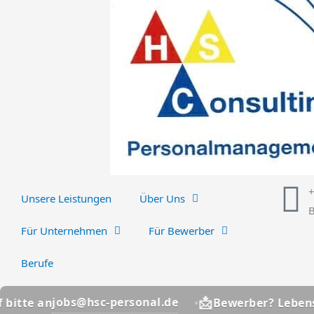
Zum
Inhalt
springen
Unsere Leistungen
Über Uns
B
Für Unternehmen
Für Bewerber
Berufe
📩
jobs@hsc-personal.de
 an
Bewerber? Lebenslauf b