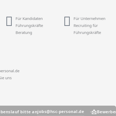
Für Kandidaten
Für Unternehmen
Führungskräfte
Recruiting für
Beratung
Führungskräfte
ersonal.de
Sie uns
📩
jobs@hsc-personal.de
uf bitte an
Bewerber? Lebe