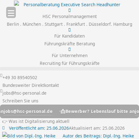
Zum
Inhalt
HSC Personalmanagement
springen
Berlin . München . Stuttgart . Frankfurt . Düsseldorf. Hamburg
Für Kandidaten
Führungskräfte Beratung
Für Unternehmen
Recruiting für Führungskräfte
+49 30 89540502
Bundesweiter Direktkontakt
jobs@hsc-personal.de
Schreiben Sie uns
📩
-personal.de
jobs@hsc-pe
Bewerber? Lebenslauf bitte an
👉 Was ist Digitalisierung aktuell
Veröffentlicht am:
25.06.2026
Aktualisiert am: 25.06.2026
Autor des Beitrags:
Dipl.-Ing. Heike