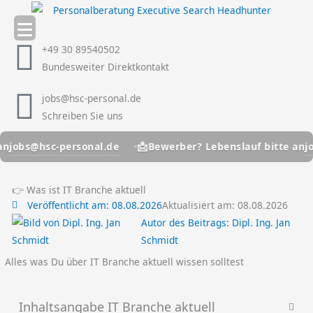
Zum
Inhalt
springen
+49 30 89540502
Bundesweiter Direktkontakt
jobs@hsc-personal.de
Schreiben Sie uns
📩
-personal.de
jobs@hsc-pe
Bewerber? Lebenslauf bitte an
👉 Was ist IT Branche aktuell
Veröffentlicht am:
08.08.2026
Aktualisiert am: 08.08.2026
Autor des Beitrags:
Dipl. Ing. Jan
Schmidt
Alles was Du über IT Branche aktuell wissen solltest
Inhaltsangabe IT Branche aktuell