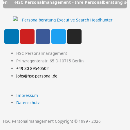
HSC Personalmanagement - Ihre Personalberatung seit über
L
Y
F
T
I
i
o
a
w
n
n
u
c
i
s
k
t
e
t
t
HSC Personalmanagement
e
u
b
t
a
Prinzregentenstr. 65 D-10715 Berlin
d
b
o
e
g
+49 30 89540502
i
e
o
r
r
jobs@hsc-personal.de
n
k
a
-
m
Impressum
f
Datenschutz
HSC Personalmanagement Copyright © 1999 - 2026