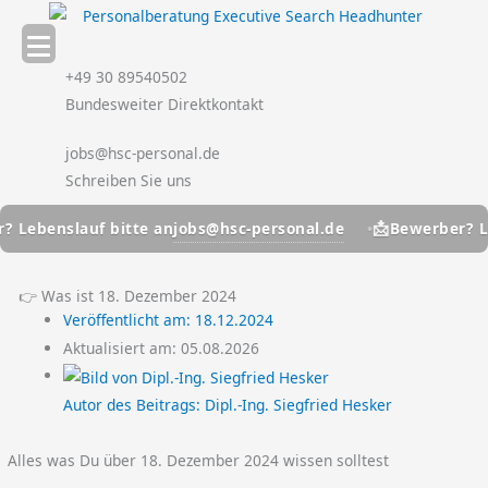
Zum
Inhalt
springen
+49 30 89540502
Bundesweiter Direktkontakt
jobs@hsc-personal.de
Schreiben Sie uns
📩
jobs@hsc-personal.de
ebenslauf bitte an
Bewerber? Leben
👉 Was ist 18. Dezember 2024
Veröffentlicht am:
18.12.2024
Aktualisiert am: 05.08.2026
Autor des Beitrags:
Dipl.-Ing. Siegfried Hesker
Alles was Du über 18. Dezember 2024 wissen solltest