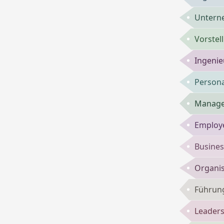
Untern
Vorste
Ingenie
Persona
Manage
Employe
Busines
Organis
Führun
Leaders