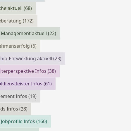
che aktuell
(68)
reberatung
(172)
 Management aktuell
(22)
ehmenserfolg
(6)
hip-Entwicklung aktuell
(23)
iterperspektive Infos
(38)
ldienstleister Infos
(61)
cement Infos
(19)
ds Infos
(28)
 Jobprofile Infos
(160)