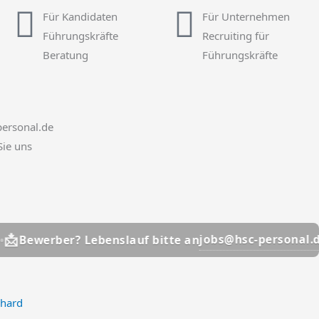
Für Kandidaten
Für Unternehmen
Führungskräfte
Recruiting für
Beratung
Führungskräfte
ersonal.de
Sie uns
📩
jobs@hsc-personal.de
er? Lebenslauf bitte an
Be
nhard