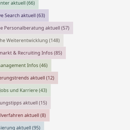
ter aktuell
(66)
ve Search aktuell
(63)
e Personalberatung aktuell
(57)
che Weiterentwicklung
(148)
markt & Recruiting Infos
(85)
management Infos
(46)
erungstrends aktuell
(12)
 Jobs und Karriere
(43)
ngstipps aktuell
(15)
verfahren aktuell
(8)
isierung aktuell
(95)