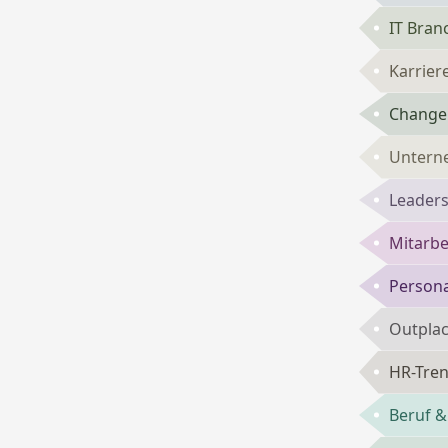
IT Bran
Karrie
Change
Untern
Leaders
Mitarbe
Persona
Outpla
HR-Tren
Beruf &