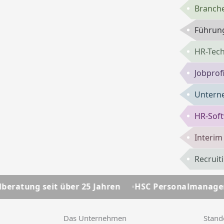
Branch
Führung
HR-Tech
Jobprof
Untern
HR-Sof
Interi
Recruit
er 25 Jahren
HSC Personalmanagement - Ihre Person
Das Unternehmen
Stand