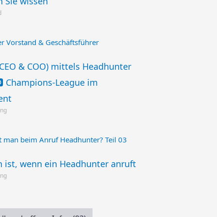
n Sie wissen
d
(CEO & COO) mittels Headhunter
🅾️ Champions-League im
ent
ing
 ist, wenn ein Headhunter anruft
ing