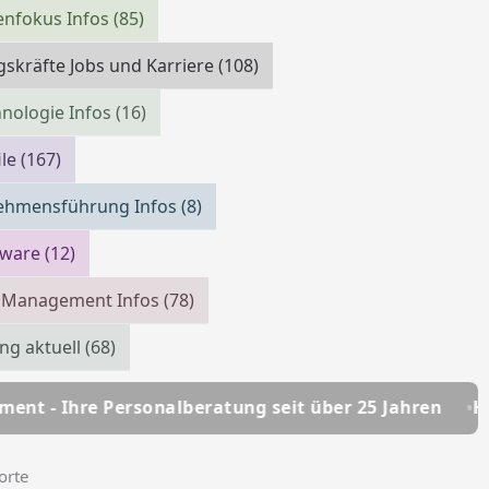
enfokus Infos
(85)
skräfte Jobs und Karriere
(108)
nologie Infos
(16)
ile
(167)
ehmensführung Infos
(8)
tware
(12)
m Management Infos
(78)
ing aktuell
(68)
alberatung seit über 25 Jahren
HSC Personalmanag
orte