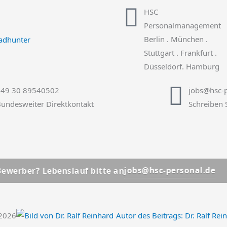
HSC
Personalmanagement
Berlin . München .
Stuttgart . Frankfurt .
Düsseldorf. Hamburg
+49 30 89540502
jobs@hsc-p
undesweiter Direktkontakt
Schreiben 
📩
jobs@hsc-personal.de
Lebenslauf bitte an
Bewerb
.2026
Autor des Beitrags:
Dr. Ralf Rei