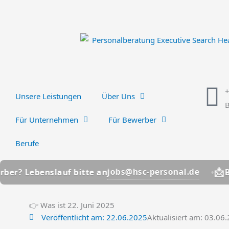
Zum
Inhalt
springen
Unsere Leistungen
Über Uns
B
Für Unternehmen
Für Bewerber
Berufe
📩
jobs@hsc-personal.de
nslauf bitte an
Bewerber? 
👉 Was ist 22. Juni 2025
Veröffentlicht am:
22.06.2025
Aktualisiert am: 03.06