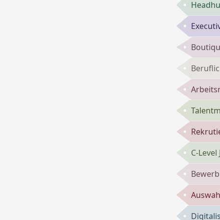
Headhun
Executi
Boutiqu
Berufli
Arbeits
Talent
Rekruti
C-Level
Bewerbu
Auswahl
Digital