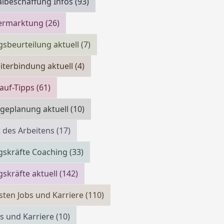
lbeschaffung Infos
(93)
vermarktung
(26)
gsbeurteilung aktuell
(7)
iterbindung aktuell
(4)
auf-Tipps
(61)
geplanung aktuell
(10)
 des Arbeitens
(17)
gskräfte Coaching
(33)
skräfte aktuell
(142)
isten Jobs und Karriere
(110)
bs und Karriere
(10)