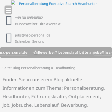
Zum
Inhalt
springen
+49 30 89540502
Bundesweiter Direktkontakt
jobs@hsc-personal.de
Schreiben Sie uns
📩
personal.de
jobs@hsc-per
Bewerber? Lebenslauf bitte an
Seite: Blog Personalberatung & Headhunting
Finden Sie in unserem Blog aktuelle
Informationen zum Thema: Personalberatung,
Headhunter, Führungskräfte, Outplacement,
Job, Jobsuche, Lebenslauf, Bewerbung,