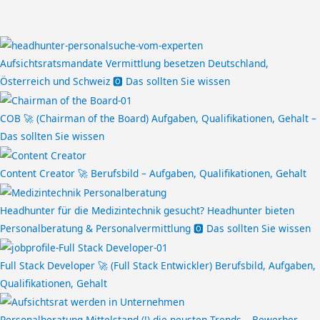
S
S
S
S
S
e
e
e
e
e
Aufsichtsratsmandate Vermittlung besetzen Deutschland,
i
i
i
i
i
Österreich und Schweiz 🅾️ Das sollten Sie wissen
t
t
t
t
t
e
e
e
e
e
COB 🚀 (Chairman of the Board) Aufgaben, Qualifikationen, Gehalt –
Das sollten Sie wissen
Content Creator 🚀 Berufsbild – Aufgaben, Qualifikationen, Gehalt
Headhunter für die Medizintechnik gesucht? Headhunter bieten
Personalberatung & Personalvermittlung 🅾️ Das sollten Sie wissen
Full Stack Developer 🚀 (Full Stack Entwickler) Berufsbild, Aufgaben,
Qualifikationen, Gehalt
Personalberatung Mittelstand (!) die neusten Trends – Bewerber