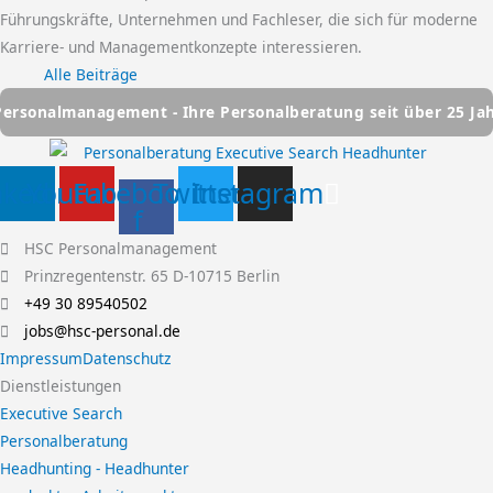
Führungskräfte, Unternehmen und Fachleser, die sich für moderne
Karriere- und Managementkonzepte interessieren.
Alle Beiträge
ment - Ihre Personalberatung seit über 25 Jahren
HSC Pe
nkedin
Youtube
Facebook-
Twitter
Instagram
f
HSC Personalmanagement
Prinzregentenstr. 65 D-10715 Berlin
+49 30 89540502
jobs@hsc-personal.de
Impressum
Datenschutz
Dienstleistungen
Executive Search
Personalberatung
Headhunting - Headhunter