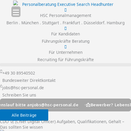
Zum
Inhalt
HSC Personalmanagement
springen
Berlin . München . Stuttgart . Frankfurt . Düsseldorf. Hamburg
Für Kandidaten
Führungskräfte Beratung
Für Unternehmen
Recruiting für Führungskräfte
+49 30 89540502
Bundesweiter Direktkontakt
jobs@hsc-personal.de
Schreiben Sie uns
📩
jobs@hsc-personal.de
itte an
Bewerber? Lebenslauf bitt
Alle Beiträge
CDO 🚀 (Chief Digital Officer) Aufgaben, Qualifikationen, Gehalt –
Das sollten Sie wissen