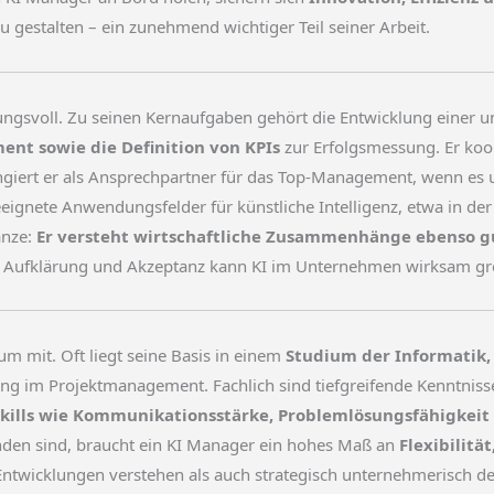
 gestalten – ein zunehmend wichtiger Teil seiner Arbeit.
tungsvoll. Zu seinen Kernaufgaben gehört die Entwicklung einer 
nt sowie die Definition von KPIs
zur Erfolgsmessung. Er koor
fungiert er als Ansprechpartner für das Top-Management, wenn e
geeignete Anwendungsfelder für künstliche Intelligenz, etwa in d
anze:
Er versteht wirtschaftliche Zusammenhänge ebenso gu
h Aufklärung und Akzeptanz kann KI im Unternehmen wirksam gre
m mit. Oft liegt seine Basis in einem
Studium der Informatik,
g im Projektmanagement. Fachlich sind tiefgreifende Kenntniss
Skills wie Kommunikationsstärke, Problemlösungsfähigkeit
den sind, braucht ein KI Manager ein hohes Maß an
Flexibilit
e Entwicklungen verstehen als auch strategisch unternehmerisch 