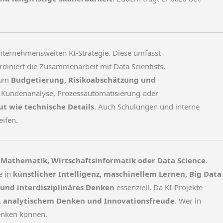
unternehmensweiten KI-Strategie. Diese umfasst
diniert die Zusammenarbeit mit Data Scientists,
s um
Budgetierung, Risikoabschätzung und
er Kundenanalyse, Prozessautomatisierung oder
t wie technische Details
. Auch Schulungen und interne
ifen.
 Mathematik, Wirtschaftsinformatik oder Data Science
.
e in
künstlicher Intelligenz, maschinellem Lernen, Big Data
 und interdisziplinäres Denken
essenziell. Da KI-Projekte
ät, analytischem Denken und Innovationsfreude
. Wer in
denken können.