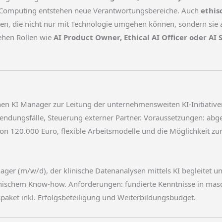
 Computing entstehen neue Verantwortungsbereiche. Auch
ethis
, die nicht nur mit Technologie umgehen können, sondern sie auc
tehen Rollen wie
AI Product Owner, Ethical AI Officer oder AI 
renen KI Manager zur Leitung der unternehmensweiten KI-Initiati
nwendungsfälle, Steuerung externer Partner. Voraussetzungen: ab
n 120.000 Euro, flexible Arbeitsmodelle und die Möglichkeit zur
ger (m/w/d), der klinische Datenanalysen mittels KI begleitet u
nischem Know-how. Anforderungen: fundierte Kenntnisse in masc
paket inkl. Erfolgsbeteiligung und Weiterbildungsbudget.