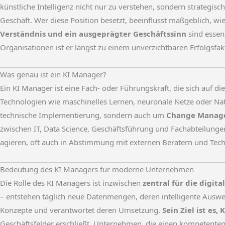
künstliche Intelligenz nicht nur zu verstehen, sondern strategis
Geschäft. Wer diese Position besetzt, beeinflusst maßgeblich, w
Verständnis und ein ausgeprägter Geschäftssinn
sind essenz
Organisationen ist er längst zu einem unverzichtbaren Erfolgsfa
Was genau ist ein KI Manager?
Ein KI Manager ist eine Fach- oder Führungskraft, die sich auf
Technologien wie maschinelles Lernen, neuronale Netze oder Na
technische Implementierung, sondern auch um
Change Manage
zwischen IT, Data Science, Geschäftsführung und Fachabteilungen
agieren, oft auch in Abstimmung mit externen Beratern und Tec
Bedeutung des KI Managers für moderne Unternehmen
Die Rolle des KI Managers ist inzwischen
zentral für die digit
– entstehen täglich neue Datenmengen, deren intelligente Auswer
Konzepte und verantwortet deren Umsetzung.
Sein Ziel ist es
Geschäftsfelder erschließt. Unternehmen, die einen kompetenten