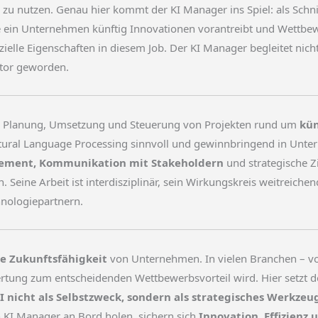
ch zu nutzen. Genau hier kommt der KI Manager ins Spiel: als Sch
ie ein Unternehmen künftig Innovationen vorantreibt und Wettbew
ielle Eigenschaften in diesem Job. Der KI Manager begleitet nicht n
ktor geworden.
 die Planung, Umsetzung und Steuerung von Projekten rund um
kün
tural Language Processing sinnvoll und gewinnbringend in Unter
ment, Kommunikation mit Stakeholdern
und strategische Z
. Seine Arbeit ist interdisziplinär, sein Wirkungskreis weitreic
hnologiepartnern.
ale Zukunftsfähigkeit
von Unternehmen. In vielen Branchen – vo
tung zum entscheidenden Wettbewerbsvorteil wird. Hier setzt der
, KI nicht als Selbstzweck, sondern als strategisches Werkze
 KI Manager an Bord holen, sichern sich
Innovation, Effizienz 