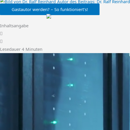
Autor des Beitrags:
Dr. Ralf Reinhard
Gastautor werden? – So funktioniert’s!
Inhaltsangabe
Lesedauer
4
Minuten