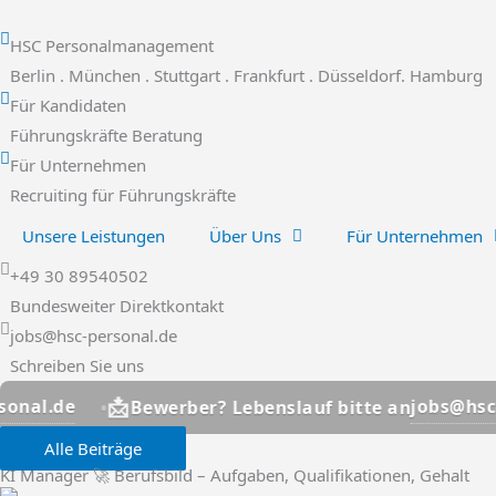
Zum
Inhalt
HSC Personalmanagement
springen
Berlin . München . Stuttgart . Frankfurt . Düsseldorf. Hamburg
Für Kandidaten
Führungskräfte Beratung
Für Unternehmen
Recruiting für Führungskräfte
Unsere Leistungen
Über Uns
Für Unternehmen
+49 30 89540502
Bundesweiter Direktkontakt
jobs@hsc-personal.de
Schreiben Sie uns

jobs@hsc-personal.de
erber? Lebenslauf bitte an
Alle Beiträge
KI Manager 🚀 Berufsbild – Aufgaben, Qualifikationen, Gehalt