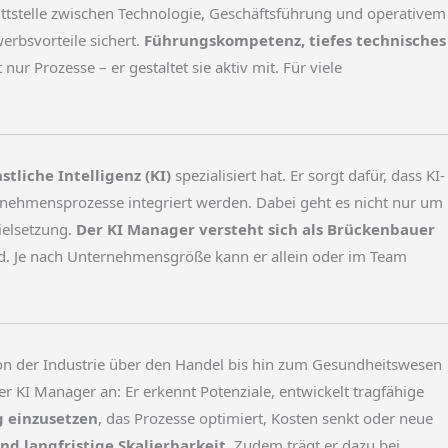
nittstelle zwischen Technologie, Geschäftsführung und operativem
erbsvorteile sichert.
Führungskompetenz, tiefes technisches
ur Prozesse – er gestaltet sie aktiv mit. Für viele
stliche Intelligenz (KI)
spezialisiert hat. Er sorgt dafür, dass KI-
nehmensprozesse integriert werden. Dabei geht es nicht nur um
ielsetzung.
Der KI Manager versteht sich als Brückenbauer
hend. Je nach Unternehmensgröße kann er allein oder im Team
n der Industrie über den Handel bis hin zum Gesundheitswesen
 KI Manager an: Er erkennt Potenziale, entwickelt tragfähige
ug einzusetzen
, das Prozesse optimiert, Kosten senkt oder neue
und langfristige Skalierbarkeit
. Zudem trägt er dazu bei,