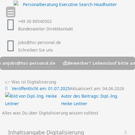
Zum
Inhalt
springen
+49 30 89540502
Bundesweiter Direktkontakt
jobs@hsc-personal.de
Schreiben Sie uns
📩
c-personal.de
jobs@hsc-p
Bewerber? Lebenslauf bitte an
👉 Was ist Digitalisierung
Veröffentlicht am:
01.07.2025
Aktualisiert am: 04.06.2026
Autor des Beitrags:
Dipl.-Ing.
Heike Leitner
Alles was Du über Digitalisierung wissen solltest
Inhaltsangabe Digitalisierung