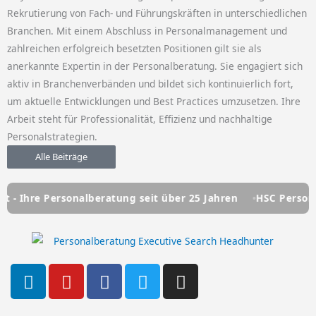
Rekrutierung von Fach- und Führungskräften in unterschiedlichen
Branchen. Mit einem Abschluss in Personalmanagement und
zahlreichen erfolgreich besetzten Positionen gilt sie als
anerkannte Expertin in der Personalberatung. Sie engagiert sich
aktiv in Branchenverbänden und bildet sich kontinuierlich fort,
um aktuelle Entwicklungen und Best Practices umzusetzen. Ihre
Arbeit steht für Professionalität, Effizienz und nachhaltige
Personalstrategien.
Alle Beiträge
sonalberatung seit über 25 Jahren
HSC Personalmanagemen
L
Y
F
T
I
i
o
a
w
n
n
u
c
i
s