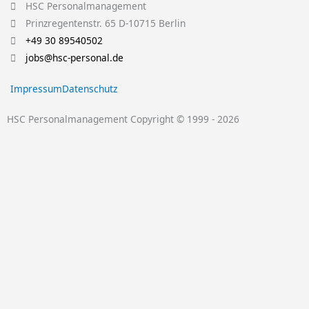
k
t
e
t
t
HSC Personalmanagement
e
u
b
t
a
Prinzregentenstr. 65 D-10715 Berlin
d
b
o
e
g
+49 30 89540502
i
e
o
r
r
jobs@hsc-personal.de
n
k
a
Impressum
Datenschutz
-
m
f
HSC Personalmanagement Copyright © 1999 - 2026