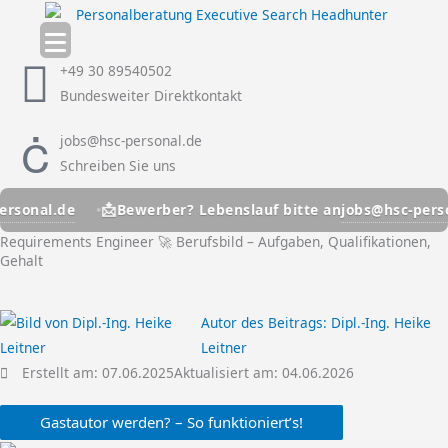
Zum
Inhalt
springen
+49 30 89540502
Bundesweiter Direktkontakt
jobs@hsc-personal.de
Schreiben Sie uns
📩
l.de
jobs@hsc-personal.d
Bewerber? Lebenslauf bitte an
Requirements Engineer 🚀 Berufsbild – Aufgaben, Qualifikationen,
Gehalt
Autor des Beitrags:
Dipl.-Ing. Heike
Leitner
Erstellt am:
07.06.2025
Aktualisiert am: 04.06.2026
Gastautor werden? – So funktioniert’s!