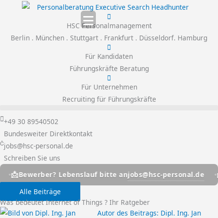
Zum
Inhalt
HSC Personalmanagement
springen
Berlin . München . Stuttgart . Frankfurt . Düsseldorf. Hamburg
Für Kandidaten
Führungskräfte Beratung
Für Unternehmen
Recruiting für Führungskräfte
+49 30 89540502
Bundesweiter Direktkontakt
jobs@hsc-personal.de
Schreiben Sie uns
📩
jobs@hsc-personal.de
er? Lebenslauf bitte an
Bewerber? 
Alle Beiträge
Was bedeutet Internet of Things ? Ihr Ratgeber
Autor des Beitrags:
Dipl. Ing. Jan