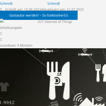
Schmidt
Erstellt am:
10.06.2023
Aktualisiert am: 31.07.2025
Gastautor werden? – So funktioniert’s!
Inhaltsangabe
Lesedauer
4
Minuten