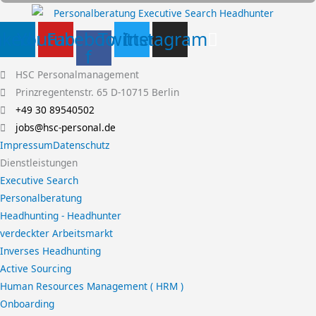
nkedin
Youtube
Facebook-
Twitter
Instagram
f
HSC Personalmanagement
Prinzregentenstr. 65 D-10715 Berlin
+49 30 89540502
jobs@hsc-personal.de
Impressum
Datenschutz
Dienstleistungen
Executive Search
Personalberatung
Headhunting - Headhunter
verdeckter Arbeitsmarkt
Inverses Headhunting
Active Sourcing
Human Resources Management ( HRM )
Onboarding