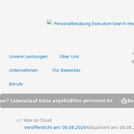
Zum
Inhalt
springen
Unsere Leistungen
Über Uns
B
Unternehmen
Für Bewerber
Berufe
📩
jobs@hsc-personal.de
enslauf bitte an
Bewerber?
👉 Was ist Cloud
Veröffentlicht am:
08.08.2026
Aktualisiert am: 08.08