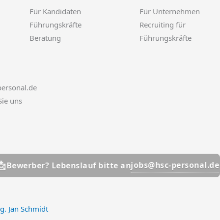
Für Kandidaten
Für Unternehmen
Führungskräfte
Recruiting für
Beratung
Führungskräfte
ersonal.de
Sie uns
📩
jobs@hsc-personal.de
ber? Lebenslauf bitte an
B
ng. Jan Schmidt