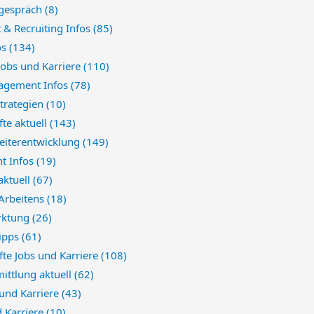
sgespräch
(8)
 & Recruiting Infos
(85)
os
(134)
 Jobs und Karriere
(110)
agement Infos
(78)
trategien
(10)
te aktuell
(143)
eiterentwicklung
(149)
t Infos
(19)
aktuell
(67)
 Arbeitens
(18)
rktung
(26)
Tipps
(61)
te Jobs und Karriere
(108)
ittlung aktuell
(62)
 und Karriere
(43)
d Karriere
(10)