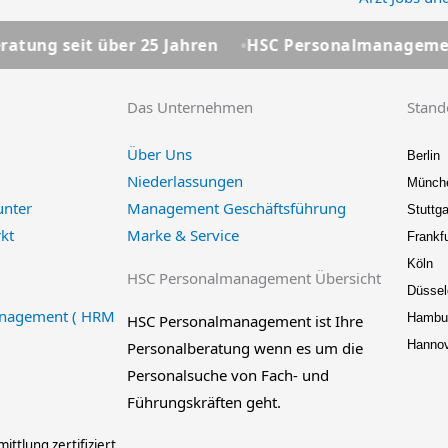
ber 25 Jahren
HSC Personalmanagement - Ihre Pers
Das Unternehmen
Stand
Über Uns
Berlin
Niederlassungen
Münch
unter
Management Geschäftsführung
Stuttga
kt
Marke & Service
Frankfu
Köln
HSC Personalmanagement Übersicht
Düssel
nagement ( HRM
Hambu
HSC Personalmanagement ist Ihre
Hanno
Personalberatung wenn es um die
Personalsuche von Fach- und
Führungskräften geht.
ittlung zertifiziert