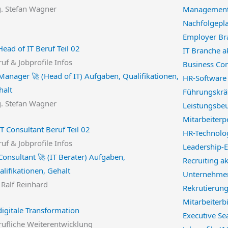
g. Stefan Wagner
Management
Nachfolgepl
Employer Br
IT Branche a
uf & Jobprofile Infos
Business Con
 Manager 🚀 (Head of IT) Aufgaben, Qualifikationen,
HR-Softwar
halt
Führungskrä
g. Stefan Wagner
Leistungsbeu
Mitarbeiterp
HR-Technolo
uf & Jobprofile Infos
Leadership-E
Consultant 🚀 (IT Berater) Aufgaben,
Recruiting a
lifikationen, Gehalt
Unternehmen
 Ralf Reinhard
Rekrutierung
Mitarbeiterb
Executive Se
rufliche Weiterentwicklung