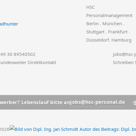
HSC
Personalmanagement
Berlin . München .
Stuttgart . Frankfurt .
Düsseldorf. Hamburg
+49 30 89540502
jobs@hsc-p
undesweiter Direktkontakt
Schreiben 
📩
jobs@hsc-personal.de
 Lebenslauf bitte an
Bewer
.2026
Autor des Beitrags:
Dipl. I