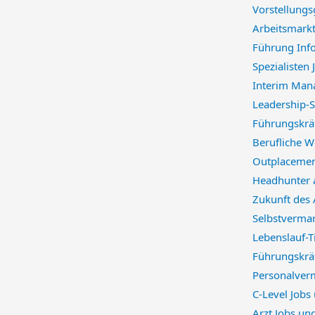
Vorstellung
Arbeitsmarkt
Führung Inf
Spezialisten
Interim Man
Leadership-S
Führungskräf
Berufliche W
Outplacemen
Headhunter 
Zukunft des
Selbstverma
Lebenslauf-
Führungskräf
Personalverm
C-Level Jobs
Arzt Jobs un