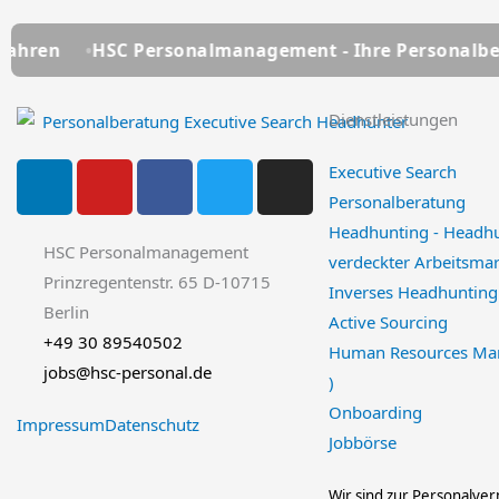
C Personalmanagement - Ihre Personalberatung seit ü
Dienstleistungen
L
Y
F
T
I
Executive Search
i
o
a
w
n
Personalberatung
n
u
c
i
s
Headhunting - Headh
k
t
e
t
t
HSC Personalmanagement
verdeckter Arbeitsmar
e
u
b
t
a
Prinzregentenstr. 65 D-10715
Inverses Headhunting
d
b
o
e
g
Berlin
Active Sourcing
i
e
o
r
r
+49 30 89540502
Human Resources Ma
n
k
a
jobs@hsc-personal.de
)
-
m
Onboarding
f
Impressum
Datenschutz
Jobbörse
Wir sind zur Personalverm