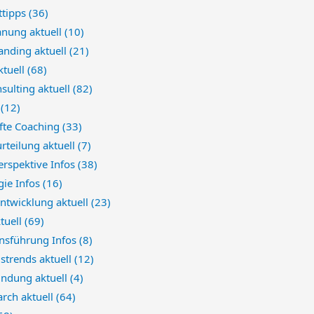
tipps
(36)
anung aktuell
(10)
anding aktuell
(21)
ktuell
(68)
sulting aktuell
(82)
e
(12)
fte Coaching
(33)
rteilung aktuell
(7)
erspektive Infos
(38)
gie Infos
(16)
ntwicklung aktuell
(23)
ktuell
(69)
sführung Infos
(8)
strends aktuell
(12)
indung aktuell
(4)
arch aktuell
(64)