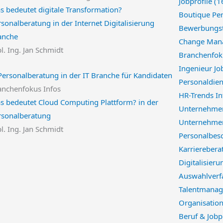
Jobprofile
(1
s bedeutet digitale Transformation?
Boutique Per
sonalberatung in der Internet Digitalisierung
Bewerbungst
anche
Change Mana
l. Ing. Jan Schmidt
Branchenfok
Ingenieur Jo
Personaldien
anchenfokus Infos
HR-Trends I
s bedeutet Cloud Computing Plattform? in der
Unternehme
rsonalberatung
Unternehmen
l. Ing. Jan Schmidt
Personalbes
Karriereber
Digitalisieru
Auswahlverf
Talentmanag
Organisatio
Beruf & Jobp