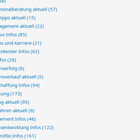
68)
sonalberatung aktuell
(57)
ipps aktuell
(15)
gement aktuell
(22)
us Infos
(85)
bs und Karriere
(21)
stleister Infos
(62)
nfos
(28)
nserfolg
(6)
sverkauf aktuell
(5)
chaffung Infos
(94)
atung
(173)
ng aktuell
(95)
ahren aktuell
(9)
ement Infos
(46)
nsentwicklung Infos
(122)
rofile Infos
(161)