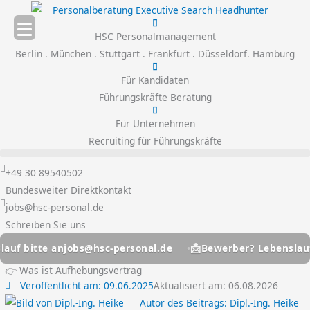
Zum
Inhalt
HSC Personalmanagement
springen
Berlin . München . Stuttgart . Frankfurt . Düsseldorf. Hamburg
Für Kandidaten
Führungskräfte Beratung
Für Unternehmen
Recruiting für Führungskräfte
+49 30 89540502
Bundesweiter Direktkontakt
jobs@hsc-personal.de
Schreiben Sie uns
📩
jobs@hsc-personal.de
bitte an
Bewerber? Lebenslauf bit
👉 Was ist Aufhebungsvertrag
Veröffentlicht am:
09.06.2025
Aktualisiert am: 06.08.2026
Autor des Beitrags:
Dipl.-Ing. Heike