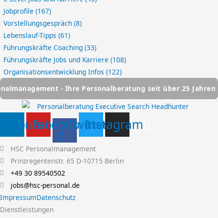
Jobprofile
(167)
Vorstellungsgespräch
(8)
Lebenslauf-Tipps
(61)
Führungskräfte Coaching
(33)
Führungskräfte Jobs und Karriere
(108)
Organisationsentwicklung Infos
(122)
gement - Ihre Personalberatung seit über 25 Jahren
HSC 
nkedin
Youtube
Facebook-
Twitter
Instagram
f
HSC Personalmanagement
Prinzregentenstr. 65 D-10715 Berlin
+49 30 89540502
jobs@hsc-personal.de
Impressum
Datenschutz
Dienstleistungen