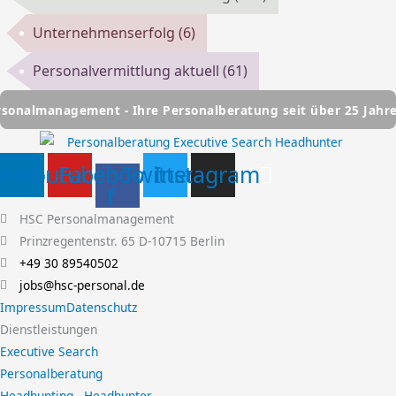
Unternehmenserfolg
(6)
Personalvermittlung aktuell
(61)
ment - Ihre Personalberatung seit über 25 Jahren
HSC Pe
nkedin
Youtube
Facebook-
Twitter
Instagram
f
HSC Personalmanagement
Prinzregentenstr. 65 D-10715 Berlin
+49 30 89540502
jobs@hsc-personal.de
Impressum
Datenschutz
Dienstleistungen
Executive Search
Personalberatung
Headhunting - Headhunter