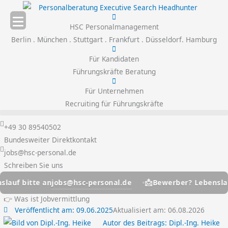
Zum
Inhalt
HSC Personalmanagement
springen
Berlin . München . Stuttgart . Frankfurt . Düsseldorf. Hamburg
Für Kandidaten
Führungskräfte Beratung
Für Unternehmen
Recruiting für Führungskräfte
+49 30 89540502
Bundesweiter Direktkontakt
jobs@hsc-personal.de
Schreiben Sie uns
📩
jobs@hsc-personal.de
itte an
Bewerber? Lebenslauf bitt
👉 Was ist Jobvermittlung
Veröffentlicht am:
09.06.2025
Aktualisiert am: 06.08.2026
Autor des Beitrags:
Dipl.-Ing. Heike