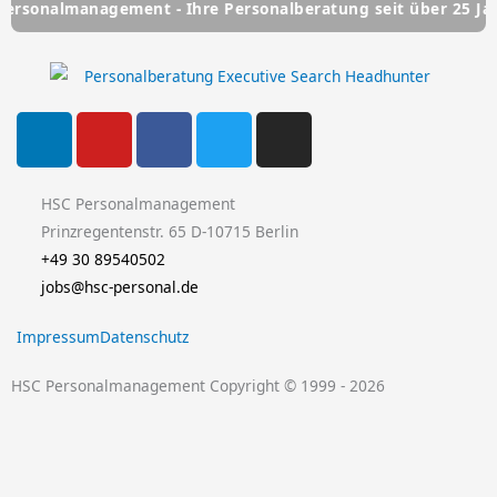
anagement - Ihre Personalberatung seit über 25 Jahren
H
L
Y
F
T
I
i
o
a
w
n
n
u
c
i
s
k
t
e
t
t
HSC Personalmanagement
e
u
b
t
a
Prinzregentenstr. 65 D-10715 Berlin
d
b
o
e
g
+49 30 89540502
i
e
o
r
r
jobs@hsc-personal.de
n
k
a
Impressum
Datenschutz
-
m
f
HSC Personalmanagement Copyright © 1999 - 2026