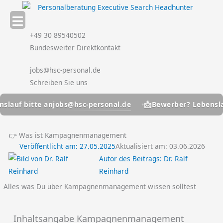
Zum
Inhalt
springen
+49 30 89540502
Bundesweiter Direktkontakt
jobs@hsc-personal.de
Schreiben Sie uns
📩
jobs@hsc-personal.de
 bitte an
Bewerber? Lebenslauf bi
👉 Was ist Kampagnenmanagement
Veröffentlicht am:
27.05.2025
Aktualisiert am: 03.06.2026
Autor des Beitrags:
Dr. Ralf
Reinhard
Alles was Du über Kampagnenmanagement wissen solltest
Inhaltsangabe Kampagnenmanagement