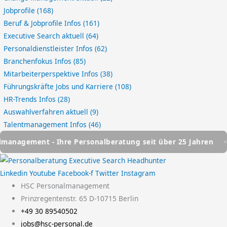
Jobprofile
(168)
Beruf & Jobprofile Infos
(161)
Executive Search aktuell
(64)
Personaldienstleister Infos
(62)
Branchenfokus Infos
(85)
Mitarbeiterperspektive Infos
(38)
Führungskräfte Jobs und Karriere
(108)
HR-Trends Infos
(28)
Auswahlverfahren aktuell
(9)
Talentmanagement Infos
(46)
nt - Ihre Personalberatung seit über 25 Jahren
HSC Pers
Linkedin
Youtube
Facebook-f
Twitter
Instagram
HSC Personalmanagement
Prinzregentenstr. 65 D-10715 Berlin
+49 30 89540502
jobs@hsc-personal.de