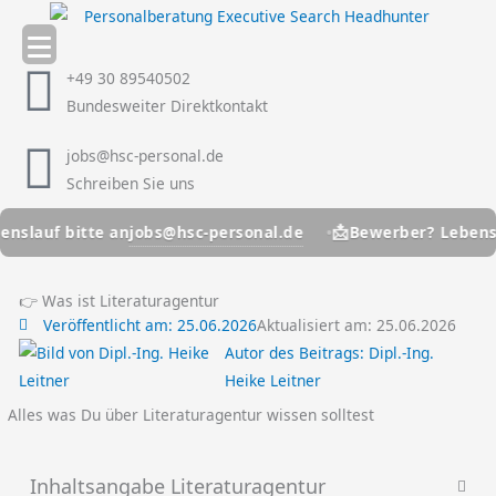
Zum
Inhalt
springen
+49 30 89540502
Bundesweiter Direktkontakt
jobs@hsc-personal.de
Schreiben Sie uns
📩
jobs@hsc-personal.de
f bitte an
Bewerber? Lebenslauf b
👉 Was ist Literaturagentur
Veröffentlicht am:
25.06.2026
Aktualisiert am: 25.06.2026
Autor des Beitrags:
Dipl.-Ing.
Heike Leitner
Alles was Du über Literaturagentur wissen solltest
Inhaltsangabe Literaturagentur