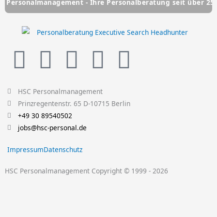
lmanagement - Ihre Personalberatung seit über 25 Jahren
L
Y
F
T
I
i
o
a
w
n
HSC Personalmanagement
n
u
c
i
s
Prinzregentenstr. 65 D-10715 Berlin
+49 30 89540502
k
t
e
t
t
jobs@hsc-personal.de
e
u
b
t
a
Impressum
Datenschutz
d
b
o
e
g
HSC Personalmanagement Copyright © 1999 - 2026
i
e
o
r
r