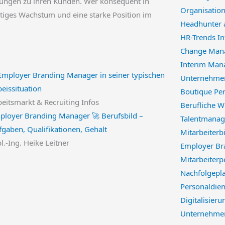
ehungen zu ihren Kunden. Wer konsequent in
Organisatio
ltiges Wachstum und eine starke Position im
Headhunter 
HR-Trends I
Change Mana
Interim Man
Unternehmen
Boutique Per
beitsmarkt & Recruiting Infos
Berufliche W
ployer Branding Manager 🚀 Berufsbild –
Talentmanag
fgaben, Qualifikationen, Gehalt
Mitarbeiterb
l.-Ing. Heike Leitner
Employer Br
Mitarbeiterp
Nachfolgepl
Personaldien
Digitalisieru
Unternehmen