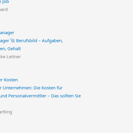
n Job
hard
ger 🚀 Berufsbild – Aufgaben,
nen, Gehalt
ike Leitner
ür Unternehmen: Die Kosten für
nd Personalvermittler – Das sollten Sie
artling