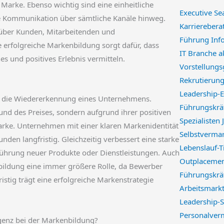
Marke. Ebenso wichtig sind eine einheitliche
Executive Se
nte Kommunikation über sämtliche Kanäle hinweg.
Karriereber
über Kunden, Mitarbeitenden und
Führung Inf
 erfolgreiche Markenbildung sorgt dafür, dass
IT Branche a
s und positives Erlebnis vermitteln.
Vorstellung
Rekrutierung
Leadership-E
t die Wiedererkennung eines Unternehmens.
Führungskrä
und des Preises, sondern aufgrund ihrer positiven
Spezialisten
rke. Unternehmen mit einer klaren Markenidentität
Selbstverma
en langfristig. Gleichzeitig verbessert eine starke
Lebenslauf-
nführung neuer Produkte oder Dienstleistungen. Auch
Outplacemen
nbildung eine immer größere Rolle, da Bewerber
Führungskräf
istig trägt eine erfolgreiche Markenstrategie
Arbeitsmarkt
Leadership-S
Personalverm
ligenz bei der Markenbildung?