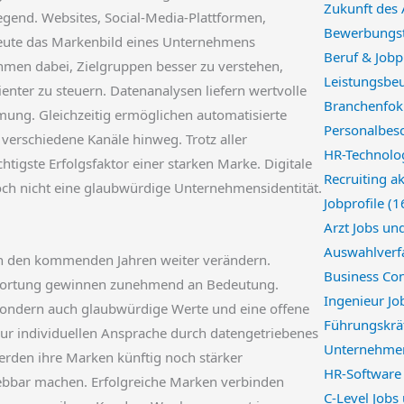
Zukunft des
gend. Websites, Social-Media-Plattformen,
Bewerbungst
eute das Markenbild eines Unternehmens
Beruf & Jobp
hmen dabei, Zielgruppen besser zu verstehen,
Leistungsbeu
enter zu steuern. Datenanalysen liefern wertvolle
Branchenfok
ng. Gleichzeitig ermöglichen automatisierte
Personalbes
erschiedene Kanäle hinweg. Trotz aller
HR-Technolo
htigste Erfolgsfaktor einer starken Marke. Digitale
Recruiting a
ch nicht eine glaubwürdige Unternehmensidentität.
Jobprofile
(1
Arzt Jobs un
Auswahlverf
n den kommenden Jahren weiter verändern.
Business Con
ntwortung gewinnen zunehmend an Bedeutung.
Ingenieur Jo
sondern auch glaubwürdige Werte und eine offene
Führungskräf
ur individuellen Ansprache durch datengetriebenes
Unternehme
rden ihre Marken künftig noch stärker
HR-Softwar
lebbar machen. Erfolgreiche Marken verbinden
C-Level Jobs