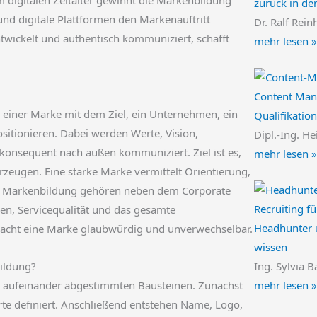
zurück in de
nd digitale Plattformen den Markenauftritt
Dr. Ralf Rein
wickelt und authentisch kommuniziert, schafft
mehr lesen »
Content Mana
 einer Marke mit dem Ziel, ein Unternehmen, ein
Qualifikatio
sitionieren. Dabei werden Werte, Vision,
Dipl.-Ing. He
 konsequent nach außen kommuniziert. Ziel ist es,
mehr lesen »
rzeugen. Eine starke Marke vermittelt Orientierung,
Zur Markenbildung gehören neben dem Corporate
Recruiting f
n, Servicequalität und das gesamte
Headhunter u
macht eine Marke glaubwürdig und unverwechselbar.
wissen
ildung?
Ing. Sylvia B
n aufeinander abgestimmten Bausteinen. Zunächst
mehr lesen »
e definiert. Anschließend entstehen Name, Logo,