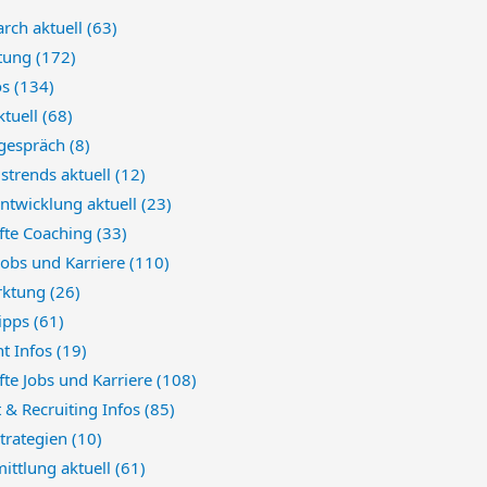
arch aktuell
(63)
atung
(172)
os
(134)
ktuell
(68)
sgespräch
(8)
strends aktuell
(12)
ntwicklung aktuell
(23)
fte Coaching
(33)
 Jobs und Karriere
(110)
rktung
(26)
Tipps
(61)
t Infos
(19)
te Jobs und Karriere
(108)
 & Recruiting Infos
(85)
trategien
(10)
ittlung aktuell
(61)