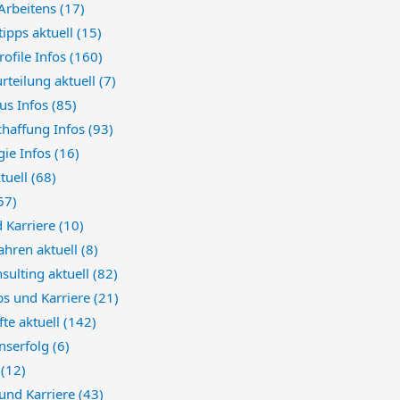
 Arbeitens
(17)
ipps aktuell
(15)
rofile Infos
(160)
rteilung aktuell
(7)
us Infos
(85)
chaffung Infos
(93)
gie Infos
(16)
ktuell
(68)
67)
d Karriere
(10)
ahren aktuell
(8)
sulting aktuell
(82)
bs und Karriere
(21)
te aktuell
(142)
nserfolg
(6)
e
(12)
 und Karriere
(43)