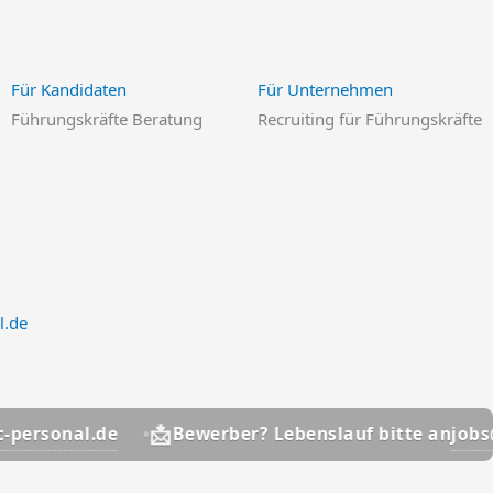
Für Kandidaten
Für Unternehmen
Führungskräfte Beratung
Recruiting für Führungskräfte
l.de
📩
nal.de
jobs@hsc-p
Bewerber? Lebenslauf bitte an