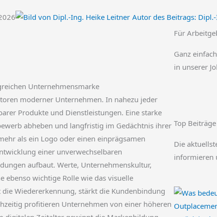
.2026
Autor des Beitrags:
Dipl.-
Für Arbeitge
Ganz einfach
in unserer J
olgreichen Unternehmensmarke
aktoren moderner Unternehmen. In nahezu jeder
barer Produkte und Dienstleistungen. Eine starke
Top Beiträge
ewerb abheben und langfristig im Gedächtnis ihrer
mehr als ein Logo oder einen einprägsamen
Die aktuellst
ntwicklung einer unverwechselbaren
informieren 
indungen aufbaut. Werte, Unternehmenskultur,
 ebenso wichtige Rolle wie das visuelle
t die Wiedererkennung, stärkt die Kundenbindung
chzeitig profitieren Unternehmen von einer höheren
Outplacement
m digitalen Zeitalter gewinnt die Markenbildung