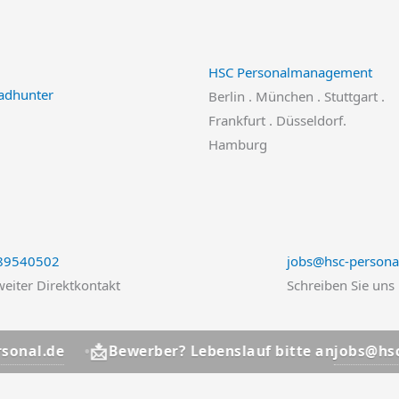
HSC Personalmanagement
Berlin . München . Stuttgart .
Frankfurt . Düsseldorf.
Hamburg
 89540502
jobs@hsc-persona
eiter Direktkontakt
Schreiben Sie uns
📩
.de
jobs@hsc-perso
Bewerber? Lebenslauf bitte an