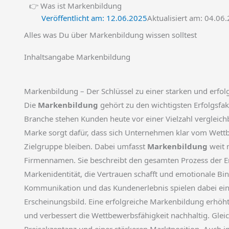
👉 Was ist Markenbildung
Veröffentlicht am:
12.06.2025
Aktualisiert am: 04.06
Alles was Du über Markenbildung wissen solltest
Inhaltsangabe Markenbildung
Markenbildung – Der Schlüssel zu einer starken und erf
Die
Markenbildung
gehört zu den wichtigsten Erfolgsf
Branche stehen Kunden heute vor einer Vielzahl vergleich
Marke sorgt dafür, dass sich Unternehmen klar vom Wettb
Zielgruppe bleiben. Dabei umfasst
Markenbildung
weit 
Firmennamen. Sie beschreibt den gesamten Prozess der E
Markenidentität, die Vertrauen schafft und emotionale B
Kommunikation und das Kundenerlebnis spielen dabei eine
Erscheinungsbild. Eine erfolgreiche Markenbildung erhöh
und verbessert die Wettbewerbsfähigkeit nachhaltig. Glei
Preisakzeptanz und einer stärkeren Marktposition. Auch i