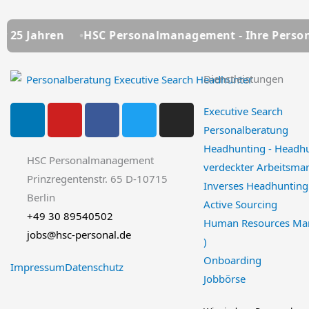
n
HSC Personalmanagement - Ihre Personalberatung 
Dienstleistungen
L
Y
F
T
I
Executive Search
i
o
a
w
n
Personalberatung
n
u
c
i
s
Headhunting - Headh
k
t
e
t
t
HSC Personalmanagement
verdeckter Arbeitsmar
e
u
b
t
a
Prinzregentenstr. 65 D-10715
Inverses Headhunting
d
b
o
e
g
Berlin
Active Sourcing
i
e
o
r
r
+49 30 89540502
Human Resources Ma
n
k
a
jobs@hsc-personal.de
)
-
m
Onboarding
f
Impressum
Datenschutz
Jobbörse