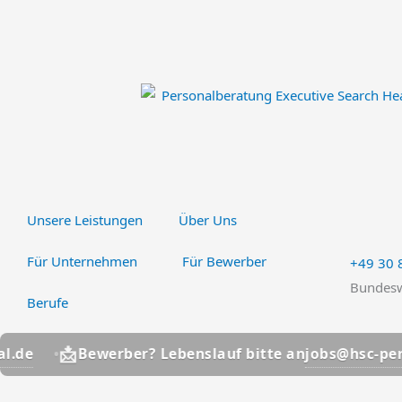
Zum
Inhalt
springen
Unsere Leistungen
Über Uns
Für Unternehmen
Für Bewerber
+49 30
Bundesw
Berufe
📩
jobs@hsc-personal
Bewerber? Lebenslauf bitte an