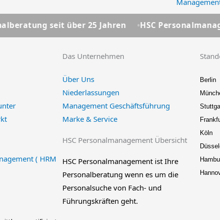
Management
seit über 25 Jahren
HSC Personalmanagement - Ihr
Das Unternehmen
Stand
Über Uns
Berlin
Niederlassungen
Münch
unter
Management Geschäftsführung
Stuttga
kt
Marke & Service
Frankfu
Köln
HSC Personalmanagement Übersicht
Düssel
nagement ( HRM
Hambu
HSC Personalmanagement ist Ihre
Hanno
Personalberatung wenn es um die
Personalsuche von Fach- und
Führungskräften geht.