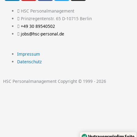
n
u
c
i
s
k
t
e
t
t
HSC Personalmanagement
e
u
b
t
a
Prinzregentenstr. 65 D-10715 Berlin
d
b
o
e
g
+49 30 89540502
i
e
o
r
r
jobs@hsc-personal.de
n
k
a
-
m
Impressum
f
Datenschutz
HSC Personalmanagement Copyright © 1999 - 2026
Vertrauenswürdige Seite