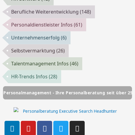
Berufliche Weiterentwicklung
(148)
Personaldienstleister Infos
(61)
Unternehmenserfolg
(6)
Selbstvermarktung
(26)
Talentmanagement Infos
(46)
HR-Trends Infos
(28)
almanagement - Ihre Personalberatung seit über 25 Jahren
L
Y
F
T
I
i
o
a
w
n