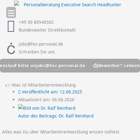
Zum
Inhalt
springen
+49 30 89540502
Bundesweiter Direktkontakt
jobs@hsc-personal.de
Schreiben Sie uns
📩
jobs@hsc-personal.de
uf bitte an
Bewerber? Lebenslauf b
👉 Was ist Mitarbeiterentwicklung
Veröffentlicht am:
12.06.2025
Aktualisiert am: 06.08.2026
Autor des Beitrags:
Dr. Ralf Reinhard
Alles was Du über Mitarbeiterentwicklung wissen solltest