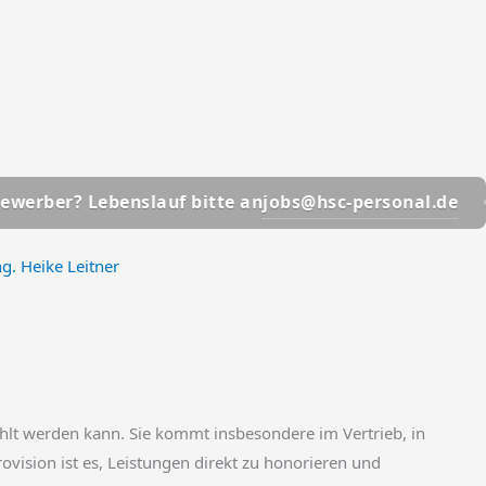
📩
jobs@hsc-personal.de
Lebenslauf bitte an
Bewerb
ng. Heike Leitner
ahlt werden kann. Sie kommt insbesondere im Vertrieb, in
rovision ist es, Leistungen direkt zu honorieren und