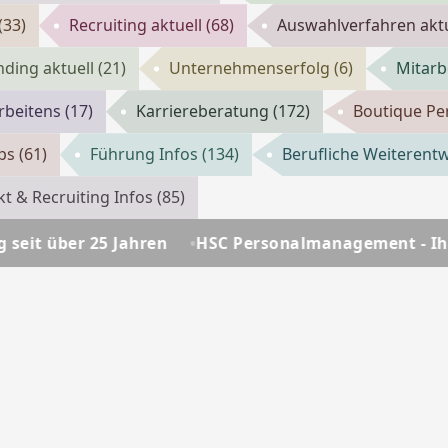
(33)
Recruiting aktuell
(68)
Auswahlverfahren akt
ding aktuell
(21)
Unternehmenserfolg
(6)
Mitarb
rbeitens
(17)
Karriereberatung
(172)
Boutique Pe
pps
(61)
Führung Infos
(134)
Berufliche Weiterent
t & Recruiting Infos
(85)
ren
HSC Personalmanagement - Ihre Personalberatu