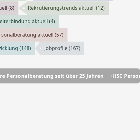
uell
(8)
Rekrutierungstrends aktuell
(12)
eiterbindung aktuell
(4)
rsonalberatung aktuell
(57)
wicklung
(148)
Jobprofile
(167)
ng seit über 25 Jahren
HSC Personalmanagement - 