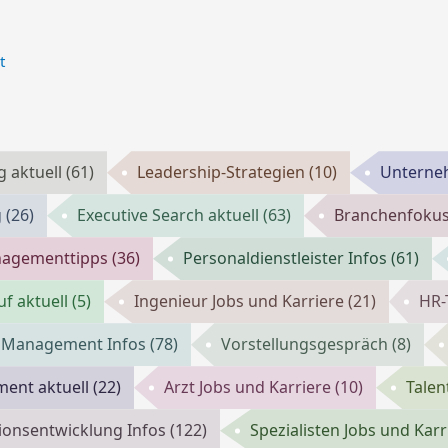
t
g aktuell
(61)
Leadership-Strategien
(10)
Unterne
g
(26)
Executive Search aktuell
(63)
Branchenfokus
agementtipps
(36)
Personaldienstleister Infos
(61)
f aktuell
(5)
Ingenieur Jobs und Karriere
(21)
HR-
m Management Infos
(78)
Vorstellungsgespräch
(8)
ent aktuell
(22)
Arzt Jobs und Karriere
(10)
Tale
ionsentwicklung Infos
(122)
Spezialisten Jobs und Kar