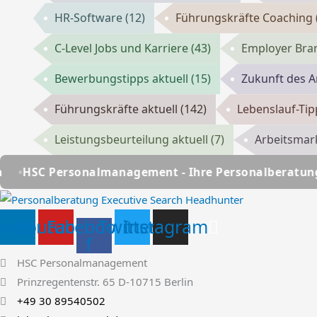
HR-Software
(12)
Führungskräfte Coaching
C-Level Jobs und Karriere
(43)
Employer Bran
Bewerbungstipps aktuell
(15)
Zukunft des A
Führungskräfte aktuell
(142)
Lebenslauf-Ti
Leistungsbeurteilung aktuell
(7)
Arbeitsmark
management - Ihre Personalberatung seit über 25 Jah
nkedin
Youtube
Facebook-
Twitter
Instagram
f
HSC Personalmanagement
Prinzregentenstr. 65 D-10715 Berlin
+49 30 89540502