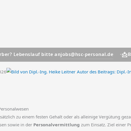
📩
jobs@hsc-personal.de
nslauf bitte an
Bewerber? 
2026
Autor des Beitrags:
Dipl.-I
 Personalwesen
sätzlich zu einem festen Gehalt oder als alleinige Vergütung gez
sen sowie in der
Personalvermittlung
zum Einsatz. Ziel einer P