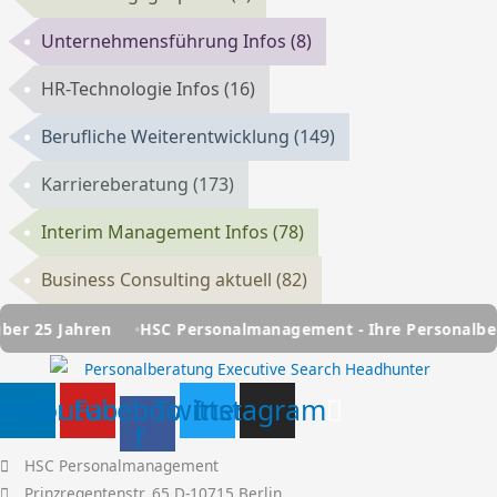
Unternehmensführung Infos
(8)
HR-Technologie Infos
(16)
Berufliche Weiterentwicklung
(149)
Karriereberatung
(173)
Interim Management Infos
(78)
Business Consulting aktuell
(82)
n
HSC Personalmanagement - Ihre Personalberatung seit ü
nkedin
Youtube
Facebook-
Twitter
Instagram
f
HSC Personalmanagement
Prinzregentenstr. 65 D-10715 Berlin