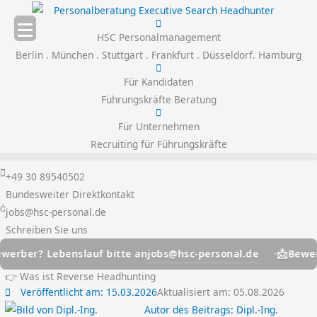
Zum
Inhalt
HSC Personalmanagement
springen
Berlin . München . Stuttgart . Frankfurt . Düsseldorf. Hamburg
Für Kandidaten
Führungskräfte Beratung
Für Unternehmen
Recruiting für Führungskräfte
+49 30 89540502
Bundesweiter Direktkontakt
jobs@hsc-personal.de
Schreiben Sie uns
📩
jobs@hsc-personal.de
 Lebenslauf bitte an
Bewerber? Le
👉 Was ist Reverse Headhunting
Veröffentlicht am:
15.03.2026
Aktualisiert am: 05.08.2026
Autor des Beitrags:
Dipl.-Ing.