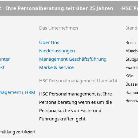
onalberatung seit über 25 Jahren
HSC Personalmana
Das Unternehmen
Stand
Über Uns
Berlin
Niederlassungen
Münch
unter
Management Geschäftsführung
Stuttga
kt
Marke & Service
Frankfu
Köln
HSC Personalmanagement Übersicht
Düssel
nagement ( HRM
Hambu
HSC Personalmanagement ist Ihre
Hanno
Personalberatung wenn es um die
Personalsuche von Fach- und
Führungskräften geht.
ittlung zertifiziert