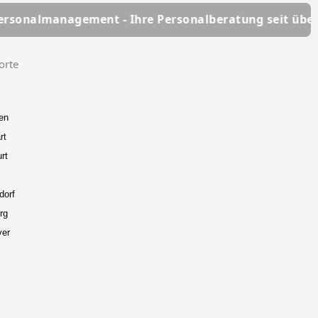
gement - Ihre Personalberatung seit über 25 Jahren
orte
en
rt
rt
dorf
rg
ver