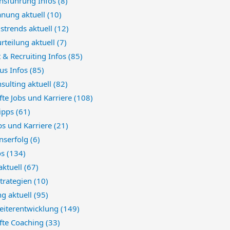
sführung Infos
(8)
anung aktuell
(10)
strends aktuell
(12)
rteilung aktuell
(7)
 & Recruiting Infos
(85)
us Infos
(85)
sulting aktuell
(82)
te Jobs und Karriere
(108)
Tipps
(61)
bs und Karriere
(21)
nserfolg
(6)
os
(134)
aktuell
(67)
trategien
(10)
ng aktuell
(95)
eiterentwicklung
(149)
fte Coaching
(33)