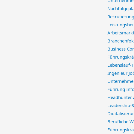
Unternehmen
Nachfolgepl
Rekrutierung
Leistungsbeu
Arbeitsmarkt
Branchenfok
Business Con
Führungskräf
Lebenslauf-
Ingenieur Jo
Unternehme
Führung Inf
Headhunter 
Leadership-S
Digitalisieru
Berufliche W
Führungskrä