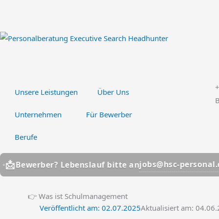
Zum
Inhalt
springen
Unsere Leistungen
Über Uns
B
Unternehmen
Für Bewerber
Berufe
jobs@hsc-personal.de
werber? Lebenslauf bitte an
👉 Was ist Schulmanagement
Veröffentlicht am:
02.07.2025
Aktualisiert am: 04.06