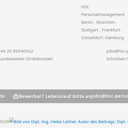
HSC
Personalmanagement
Berlin . München .
Stuttgart . Frankfurt .
Düsseldorf. Hamburg
+49 30 89540502
jobs@hsc-p
undesweiter Direktkontakt
Schreiben 
📩
jobs@hsc-personal.de
Bewerber? Lebenslauf bitte an
.2026
Autor des Beitrags:
Dipl.-