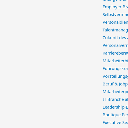
Employer Br
Selbstverma
Personaldien
Talentmanag
Zukunft des
Personalverm
Karriereber
Mitarbeiterb
Führungskräf
Vorstellung
Beruf & Jobp
Mitarbeiterp
IT Branche a
Leadership-E
Boutique Per
Executive Se