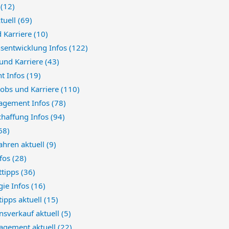
e
(12)
ktuell
(69)
d Karriere
(10)
nsentwicklung Infos
(122)
 und Karriere
(43)
t Infos
(19)
 Jobs und Karriere
(110)
agement Infos
(78)
chaffung Infos
(94)
68)
ahren aktuell
(9)
nfos
(28)
tipps
(36)
gie Infos
(16)
ipps aktuell
(15)
sverkauf aktuell
(5)
gement aktuell
(22)