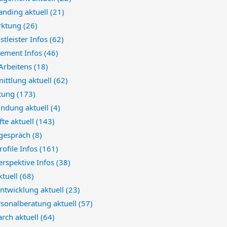
anding aktuell
(21)
rktung
(26)
stleister Infos
(62)
ement Infos
(46)
 Arbeitens
(18)
ittlung aktuell
(62)
atung
(173)
indung aktuell
(4)
te aktuell
(143)
sgespräch
(8)
rofile Infos
(161)
erspektive Infos
(38)
ktuell
(68)
ntwicklung aktuell
(23)
sonalberatung aktuell
(57)
arch aktuell
(64)