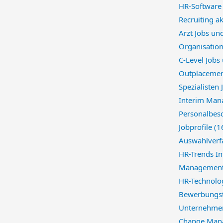
HR-Softwar
Recruiting a
Arzt Jobs un
Organisatio
C-Level Jobs
Outplacemen
Spezialisten
Interim Man
Personalbes
Jobprofile
(1
Auswahlverf
HR-Trends I
Management
HR-Technolo
Bewerbungst
Unternehmen
Change Mana