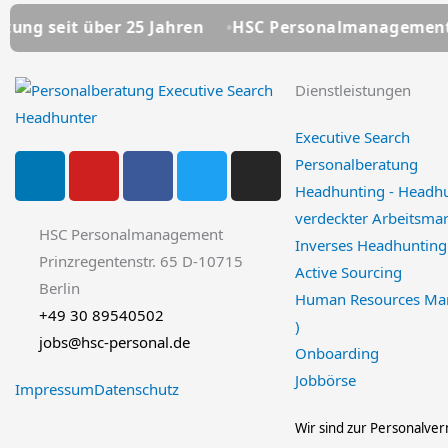
ber 25 Jahren
HSC Personalmanagement - Ihre Pers
Dienstleistungen
Executive Search
L
Y
F
T
I
Personalberatung
i
o
a
w
n
Headhunting - Headh
n
u
c
i
s
verdeckter Arbeitsmar
k
t
e
t
t
HSC Personalmanagement
Inverses Headhunting
e
u
b
t
a
Prinzregentenstr. 65 D-10715
Active Sourcing
d
b
o
e
g
Berlin
Human Resources Ma
i
e
o
r
r
+49 30 89540502
)
n
k
a
jobs@hsc-personal.de
Onboarding
-
m
f
Jobbörse
Impressum
Datenschutz
Wir sind zur Personalverm