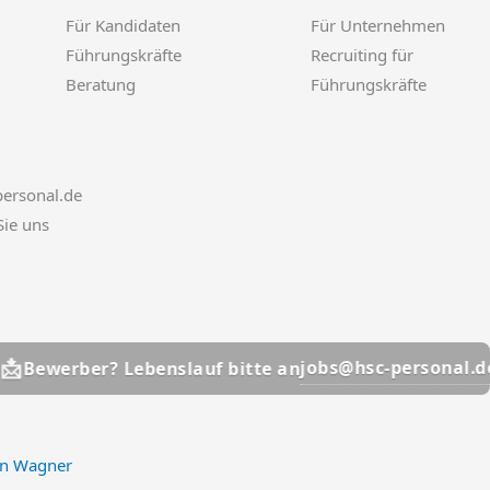
Für Kandidaten
Für Unternehmen
Führungskräfte
Recruiting für
Beratung
Führungskräfte
ersonal.de
Sie uns
📩
jobs@hsc-personal.de
er? Lebenslauf bitte an
Be
an Wagner