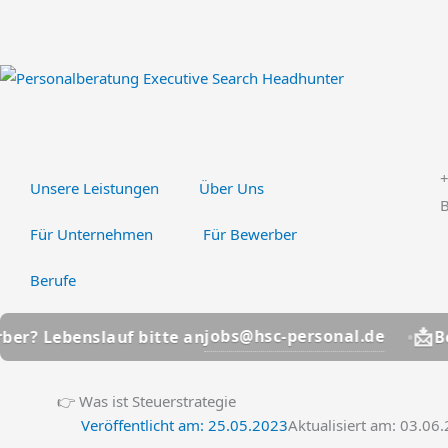
Zum
Inhalt
springen
Unsere Leistungen
Über Uns
B
Für Unternehmen
Für Bewerber
Berufe
📩
jobs@hsc-personal.de
nslauf bitte an
Bewerber? 
👉 Was ist Steuerstrategie
Veröffentlicht am:
25.05.2023
Aktualisiert am: 03.06