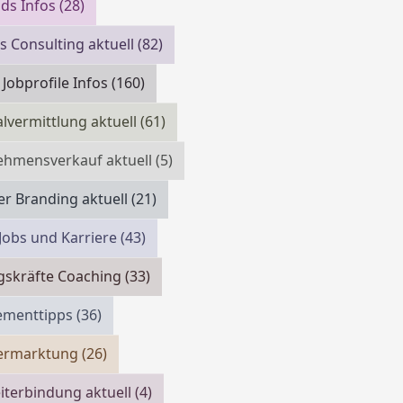
ds Infos
(28)
s Consulting aktuell
(82)
 Jobprofile Infos
(160)
lvermittlung aktuell
(61)
ehmensverkauf aktuell
(5)
r Branding aktuell
(21)
 Jobs und Karriere
(43)
gskräfte Coaching
(33)
menttipps
(36)
vermarktung
(26)
iterbindung aktuell
(4)