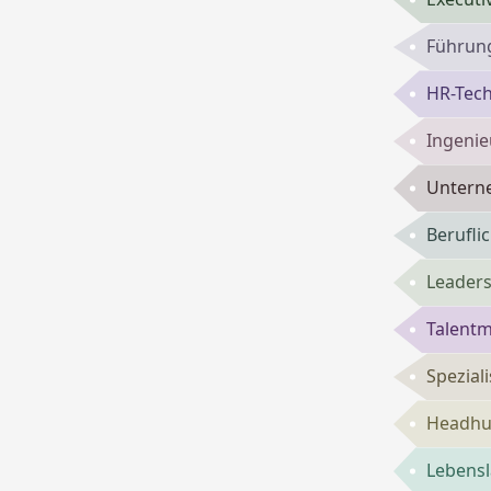
Führung
HR-Tech
Ingenie
Untern
Berufli
Leaders
Talent
Spezial
Headhun
Lebensl