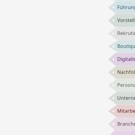
Führung
Vorste
Rekruti
Boutiqu
Digital
Nachfol
Persona
Untern
Mitarbe
Branch