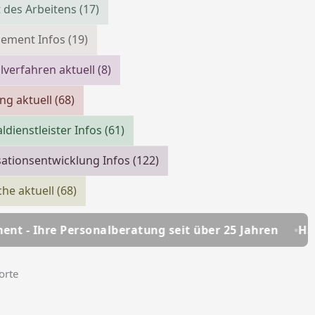
 des Arbeitens
(17)
cement Infos
(19)
verfahren aktuell
(8)
ing aktuell
(68)
ldienstleister Infos
(61)
ationsentwicklung Infos
(122)
che aktuell
(68)
alberatung seit über 25 Jahren
HSC Personalmanag
orte