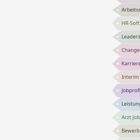
Arbeits
HR-Sof
Leaders
Change
Karrie
Interi
Jobprof
Leistun
Arzt Jo
Bewerbu