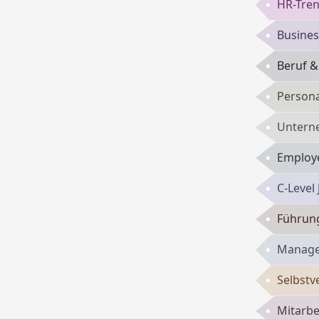
HR-Tren
Busines
Beruf &
Persona
Untern
Employe
C-Level
Führun
Manage
Selbst
Mitarbe