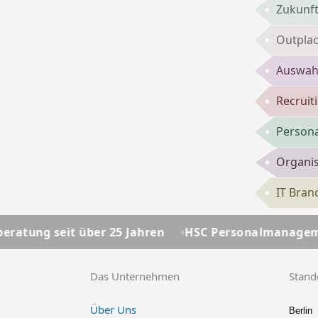
Zukunft
Outpla
Auswahl
Recruit
Persona
Organis
IT Bran
er 25 Jahren
HSC Personalmanagement - Ihre Person
Das Unternehmen
Stand
Über Uns
Berlin