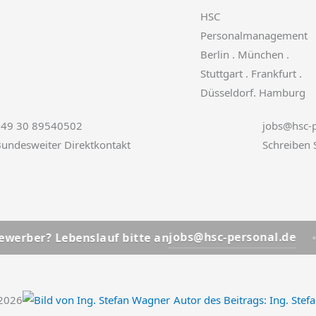
HSC
Personalmanagement
Berlin . München .
Stuttgart . Frankfurt .
Düsseldorf. Hamburg
+49 30 89540502
jobs@hsc-p
undesweiter Direktkontakt
Schreiben 
📩
jobs@hsc-personal.de
Lebenslauf bitte an
Bewerb
.2026
Autor des Beitrags:
Ing. Stef