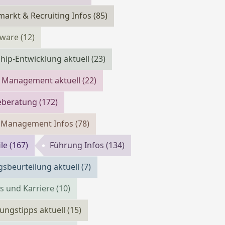
markt & Recruiting Infos
(85)
tware
(12)
hip-Entwicklung aktuell
(23)
 Management aktuell
(22)
reberatung
(172)
m Management Infos
(78)
ile
(167)
Führung Infos
(134)
gsbeurteilung aktuell
(7)
bs und Karriere
(10)
ngstipps aktuell
(15)