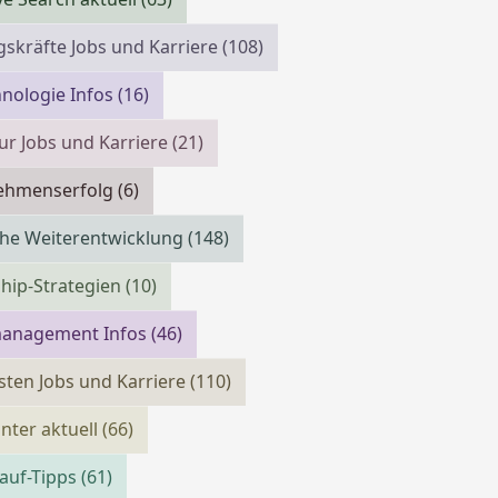
skräfte Jobs und Karriere
(108)
nologie Infos
(16)
ur Jobs und Karriere
(21)
ehmenserfolg
(6)
che Weiterentwicklung
(148)
hip-Strategien
(10)
management Infos
(46)
isten Jobs und Karriere
(110)
ter aktuell
(66)
auf-Tipps
(61)