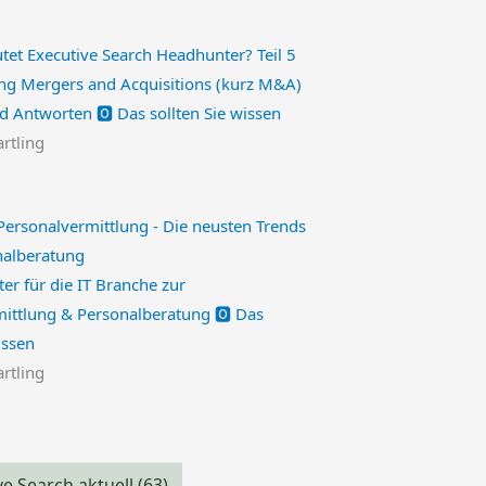
g Mergers and Acquisitions (kurz M&A)
d Antworten 🅾️ Das sollten Sie wissen
artling
er für die IT Branche zur
ittlung & Personalberatung 🅾️ Das
issen
artling
ve Search aktuell
(63)