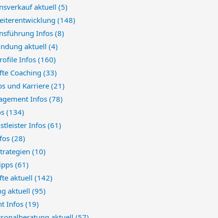
sverkauf aktuell
(5)
eiterentwicklung
(148)
sführung Infos
(8)
indung aktuell
(4)
rofile Infos
(160)
fte Coaching
(33)
bs und Karriere
(21)
agement Infos
(78)
os
(134)
stleister Infos
(61)
nfos
(28)
trategien
(10)
Tipps
(61)
te aktuell
(142)
ng aktuell
(95)
t Infos
(19)
sonalberatung aktuell
(57)