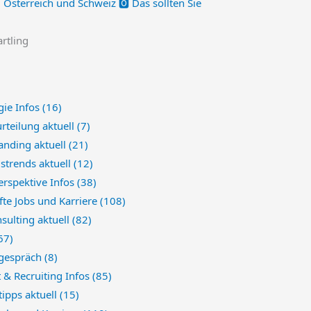
 Österreich und Schweiz 🅾️ Das sollten Sie
artling
gie Infos
(16)
rteilung aktuell
(7)
anding aktuell
(21)
strends aktuell
(12)
erspektive Infos
(38)
te Jobs und Karriere
(108)
sulting aktuell
(82)
67)
sgespräch
(8)
 & Recruiting Infos
(85)
ipps aktuell
(15)