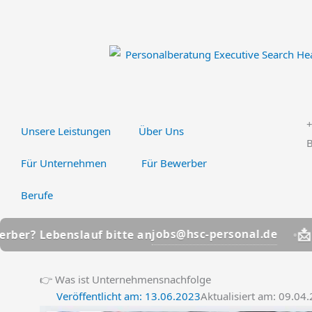
Zum
Inhalt
springen
Unsere Leistungen
Über Uns
B
Für Unternehmen
Für Bewerber
Berufe
📩
jobs@hsc-personal.de
ebenslauf bitte an
Bewerbe
👉 Was ist Unternehmensnachfolge
Veröffentlicht am:
13.06.2023
Aktualisiert am: 09.04