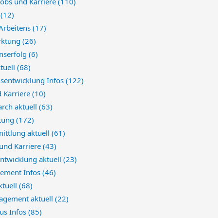
 Jobs und Karriere
(110)
e
(12)
 Arbeitens
(17)
rktung
(26)
nserfolg
(6)
ktuell
(68)
nsentwicklung Infos
(122)
d Karriere
(10)
arch aktuell
(63)
atung
(172)
ittlung aktuell
(61)
 und Karriere
(43)
ntwicklung aktuell
(23)
ement Infos
(46)
ktuell
(68)
gement aktuell
(22)
us Infos
(85)