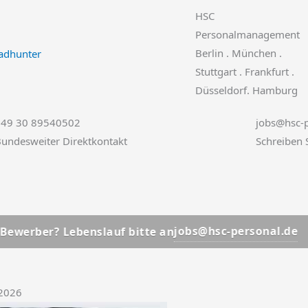
HSC
Personalmanagement
Berlin . München .
Stuttgart . Frankfurt .
Düsseldorf. Hamburg
+49 30 89540502
jobs@hsc-p
undesweiter Direktkontakt
Schreiben 
📩
jobs@hsc-personal.de
r? Lebenslauf bitte an
Bew
.2026