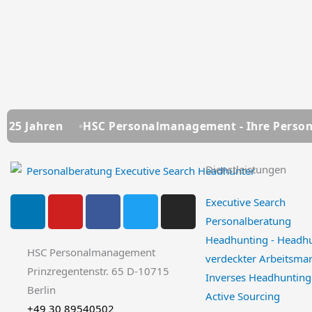
HSC Personalmanagement - Ihre Personalberatung se
Dienstleistungen
L
Y
F
T
I
Executive Search
i
o
a
w
n
Personalberatung
n
u
c
i
s
Headhunting - Headh
k
t
e
t
t
HSC Personalmanagement
verdeckter Arbeitsmar
e
u
b
t
a
Prinzregentenstr. 65 D-10715
Inverses Headhunting
d
b
o
e
g
Berlin
Active Sourcing
i
e
o
r
r
+49 30 89540502