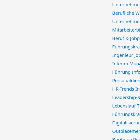
Unternehmen
Berufliche W
Unternehmen
Mitarbeiterb
Beruf & Jobp
Führungskrä
Ingenieur Jo
Interim Man
Führung Inf
Personaldien
HR-Trends I
Leadership-S
Lebenslauf-
Führungskräf
Digitalisieru
Outplacemen
Boutique Per