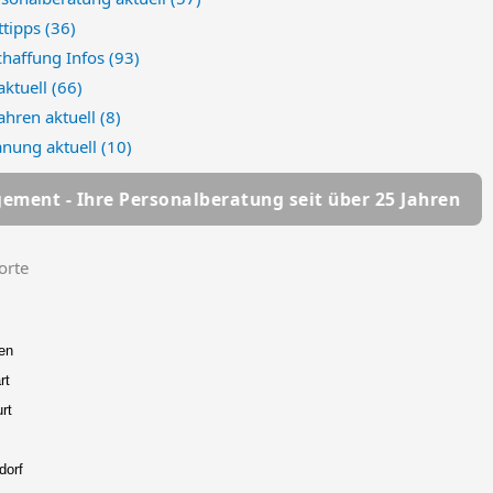
tipps
(36)
chaffung Infos
(93)
aktuell
(66)
ahren aktuell
(8)
anung aktuell
(10)
ersonalberatung seit über 25 Jahren
HSC Personal
orte
en
rt
rt
dorf