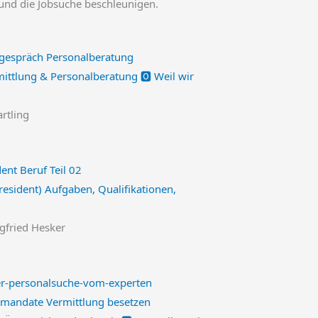
und die Jobsuche beschleunigen.
ittlung & Personalberatung 🅾️ Weil wir
artling
President) Aufgaben, Qualifikationen,
egfried Hesker
smandate Vermittlung besetzen