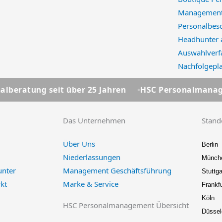
Management
Personalbes
Headhunter 
Auswahlverf
Nachfolgepl
it über 25 Jahren
HSC Personalmanagement - Ihre P
Das Unternehmen
Stand
Über Uns
Berlin
Niederlassungen
Münch
unter
Management Geschäftsführung
Stuttga
kt
Marke & Service
Frankfu
Köln
HSC Personalmanagement Übersicht
Düssel