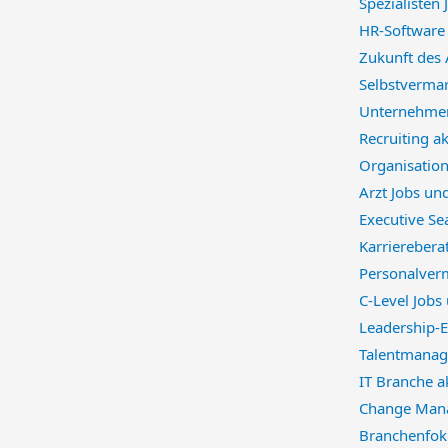
Spezialisten
HR-Softwar
Zukunft des
Selbstverma
Unternehme
Recruiting a
Organisatio
Arzt Jobs un
Executive Se
Karriereber
Personalverm
C-Level Jobs
Leadership-E
Talentmanag
IT Branche a
Change Mana
Branchenfok