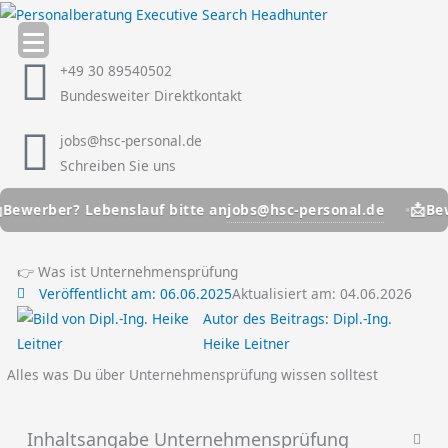
Zum
Inhalt
springen
+49 30 89540502
Bundesweiter Direktkontakt
jobs@hsc-personal.de
Schreiben Sie uns
📩
jobs@hsc-personal.de
erber? Lebenslauf bitte an
Bewerb
👉 Was ist Unternehmensprüfung
Veröffentlicht am:
06.06.2025
Aktualisiert am: 04.06.2026
Autor des Beitrags:
Dipl.-Ing.
Heike Leitner
Alles was Du über Unternehmensprüfung wissen solltest
Inhaltsangabe Unternehmensprüfung