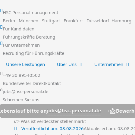
Zum
Inhalt
HSC Personalmanagement
springen
Berlin . München . Stuttgart . Frankfurt . Düsseldorf. Hamburg
Für Kandidaten
Führungskräfte Beratung
Für Unternehmen
Recruiting für Führungskräfte
Unsere Leistungen
Über Uns
Unternehmen
+49 30 89540502
Bundesweiter Direktkontakt
jobs@hsc-personal.de
Schreiben Sie uns
📩
jobs@hsc-personal.de
f bitte an
Bewerber? Leben
👉 Was ist verdeckter stellenmarkt
Veröffentlicht am:
08.08.2026
Aktualisiert am: 08.08.