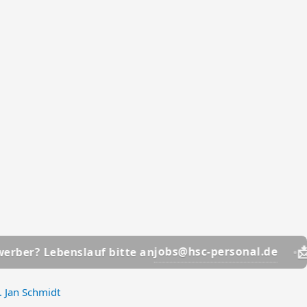
📩
jobs@hsc-personal.de
ebenslauf bitte an
Bewerbe
. Jan Schmidt